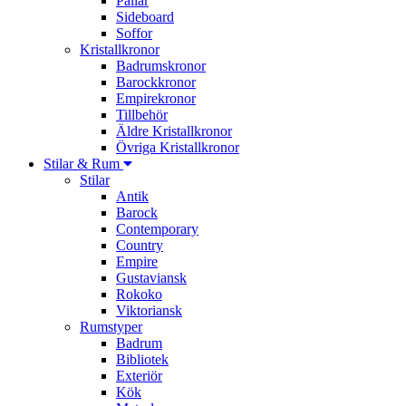
Pallar
Sideboard
Soffor
Kristallkronor
Badrumskronor
Barockkronor
Empirekronor
Tillbehör
Äldre Kristallkronor
Övriga Kristallkronor
Stilar & Rum
Stilar
Antik
Barock
Contemporary
Country
Empire
Gustaviansk
Rokoko
Viktoriansk
Rumstyper
Badrum
Bibliotek
Exteriör
Kök