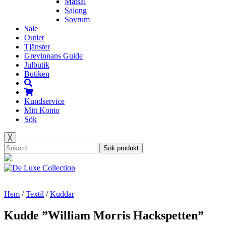
Matsal
Salong
Sovrum
Sale
Outlet
Tjänster
Grevinnans Guide
Julbutik
Butiken
Kundservice
Mitt Konto
Sök
╳
Sök produkt
Hem
/
Textil
/
Kuddar
Kudde ”William Morris Hackspetten”