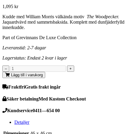
1,095
kr
Kudde med William Morris välkända motiv
The Woodpecker.
Jaquardvävd med sammetsbaksida. Komplett med dunfjäderfylld
innerkudde.
Part of Grevinnans De Luxe Collection
Leveranstid: 2-7 dagar
Lagerstatus: Endast 2 kvar i lager
Lägg till i varukorg
Fraktfri
Gratis frakt ingår
Säker betalning
Med Kustom Checkout
Kundservice
0411—654 00
Detaljer
Dimensioner
46 × 46 cm