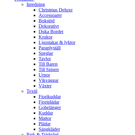
Inredning
Christmas Deluxe
Accessoarer
Bokstöd
Dekorativt
Duka Bordet
Krukor
Ljusstakar & lyktor
Paraplyställ
Speglar
Tavlor
Till Baren
Till Spisen
Urnor
Vikväggar
Växter
Textil
Fiorikuddar
Fioriplädar
Gobelänger
Kuddar
Mattor
Plädar
Sängkläder
Park & Trädgård