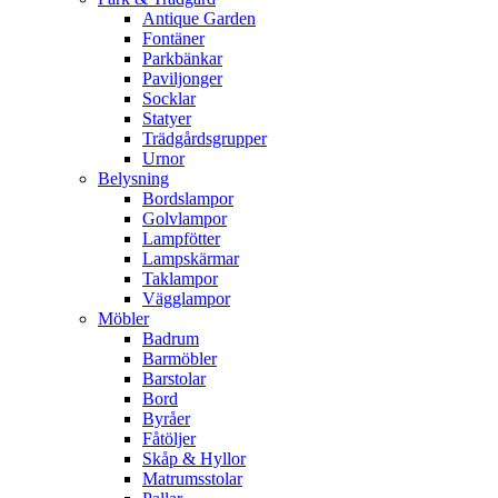
Antique Garden
Fontäner
Parkbänkar
Paviljonger
Socklar
Statyer
Trädgårdsgrupper
Urnor
Belysning
Bordslampor
Golvlampor
Lampfötter
Lampskärmar
Taklampor
Vägglampor
Möbler
Badrum
Barmöbler
Barstolar
Bord
Byråer
Fåtöljer
Skåp & Hyllor
Matrumsstolar