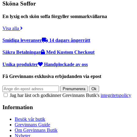
Sköna Soffor
En lyxig och skön soffa förgyller sommarkvällarna
Visa alla
Smidiga leveranser
14 dagars ångerrätt
Säkra Betalningar
Med Kustom Checkout
Unika produkter
Handplockade av oss
Få Grevinnans exklusiva erbjudanden via epost
Jag har läst och godkänner Grevinnans Butik's
integritetspolicy
Information
Besök vår butik
Grevinnans Guide
Om Grevinnans Butik
Nyheter