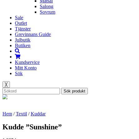
Matsal
Salong
Sovrum
Sale
Outlet
Tjänster
Grevinnans Guide
Julbutik
Butiken
Kundservice
Mitt Konto
Sök
╳
Sök produkt
Hem
/
Textil
/
Kuddar
Kudde ”Sunshine”