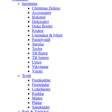
Inredning
Christmas Deluxe
Accessoarer
Bokstöd
Dekorativt
Duka Bordet
Krukor
Ljusstakar & lyktor
Paraplyställ
Speglar
Tavlor
Till Baren
Till Spisen
Urnor
Vikväggar
Växter
Textil
Fiorikuddar
Fioriplädar
Gobelänger
Kuddar
Mattor
Plädar
Sängkläder
Park & Trädgård