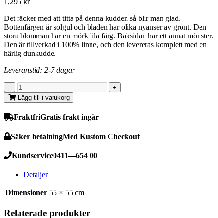
1,295
kr
Det räcker med att titta på denna kudden så blir man glad.
Bottenfärgen är solgul och bladen har olika nyanser av grönt. Den
stora blomman har en mörk lila färg. Baksidan har ett annat mönster.
Den är tillverkad i 100% linne, och den levereras komplett med en
härlig dunkudde.
Leveranstid: 2-7 dagar
Lägg till i varukorg
Fraktfri
Gratis frakt ingår
Säker betalning
Med Kustom Checkout
Kundservice
0411—654 00
Detaljer
Dimensioner
55 × 55 cm
Relaterade produkter