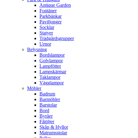
Antique Garden
Fontäner
Parkbänkar
Paviljonger
Socklar
Statyer
Trädgårdsgrupper
Urnor
Belysning
Bordslampor
Golvlampor
Lampfötter
Lampskärmar
Taklampor
Vägglampor
Möbler
Badrum
Barmöbler
Barstolar
Bord
Byråer
Fåtöljer
Skåp & Hyllor
Matrumsstolar