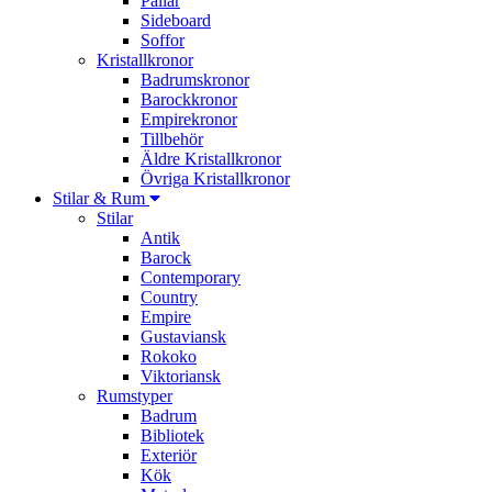
Pallar
Sideboard
Soffor
Kristallkronor
Badrumskronor
Barockkronor
Empirekronor
Tillbehör
Äldre Kristallkronor
Övriga Kristallkronor
Stilar & Rum
Stilar
Antik
Barock
Contemporary
Country
Empire
Gustaviansk
Rokoko
Viktoriansk
Rumstyper
Badrum
Bibliotek
Exteriör
Kök