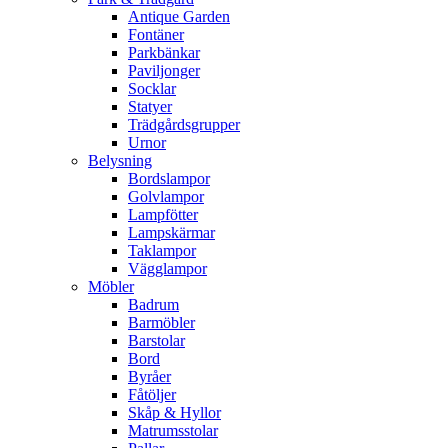
Antique Garden
Fontäner
Parkbänkar
Paviljonger
Socklar
Statyer
Trädgårdsgrupper
Urnor
Belysning
Bordslampor
Golvlampor
Lampfötter
Lampskärmar
Taklampor
Vägglampor
Möbler
Badrum
Barmöbler
Barstolar
Bord
Byråer
Fåtöljer
Skåp & Hyllor
Matrumsstolar