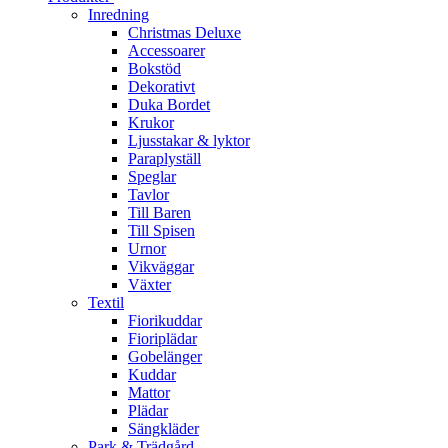
Inredning
Christmas Deluxe
Accessoarer
Bokstöd
Dekorativt
Duka Bordet
Krukor
Ljusstakar & lyktor
Paraplyställ
Speglar
Tavlor
Till Baren
Till Spisen
Urnor
Vikväggar
Växter
Textil
Fiorikuddar
Fioriplädar
Gobelänger
Kuddar
Mattor
Plädar
Sängkläder
Park & Trädgård