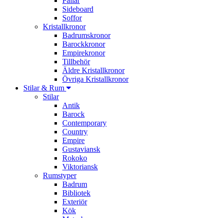
Pallar
Sideboard
Soffor
Kristallkronor
Badrumskronor
Barockkronor
Empirekronor
Tillbehör
Äldre Kristallkronor
Övriga Kristallkronor
Stilar & Rum
Stilar
Antik
Barock
Contemporary
Country
Empire
Gustaviansk
Rokoko
Viktoriansk
Rumstyper
Badrum
Bibliotek
Exteriör
Kök