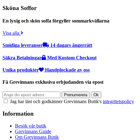
Sköna Soffor
En lyxig och skön soffa förgyller sommarkvällarna
Visa alla
Smidiga leveranser
14 dagars ångerrätt
Säkra Betalningar
Med Kustom Checkout
Unika produkter
Handplockade av oss
Få Grevinnans exklusiva erbjudanden via epost
Jag har läst och godkänner Grevinnans Butik's
integritetspolicy
Information
Besök vår butik
Grevinnans Guide
Om Grevinnans Butik