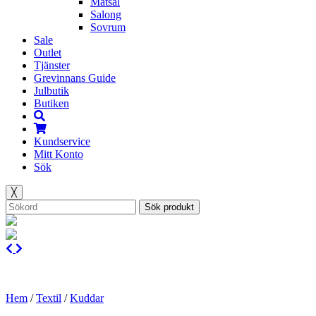
Matsal
Salong
Sovrum
Sale
Outlet
Tjänster
Grevinnans Guide
Julbutik
Butiken
Kundservice
Mitt Konto
Sök
╳
Sök produkt
Hem
/
Textil
/
Kuddar