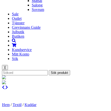
Matsal
Salong
Sovrum
Sale
Outlet
Tjänster
Grevinnans Guide
Julbutik
Butiken
Kundservice
Mitt Konto
Sök
╳
Sök produkt
Hem
/
Textil
/
Kuddar