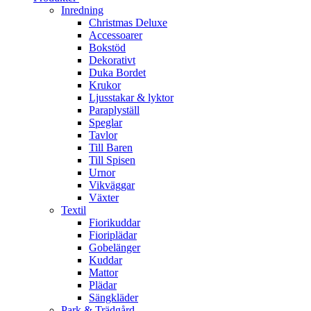
Inredning
Christmas Deluxe
Accessoarer
Bokstöd
Dekorativt
Duka Bordet
Krukor
Ljusstakar & lyktor
Paraplyställ
Speglar
Tavlor
Till Baren
Till Spisen
Urnor
Vikväggar
Växter
Textil
Fiorikuddar
Fioriplädar
Gobelänger
Kuddar
Mattor
Plädar
Sängkläder
Park & Trädgård