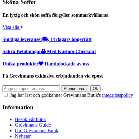
Sköna Soffor
En lyxig och skön soffa förgyller sommarkvällarna
Visa alla
Smidiga leveranser
14 dagars ångerrätt
Säkra Betalningar
Med Kustom Checkout
Unika produkter
Handplockade av oss
Få Grevinnans exklusiva erbjudanden via epost
Jag har läst och godkänner Grevinnans Butik's
integritetspolicy
Information
Besök vår butik
Grevinnans Guide
Om Grevinnans Butik
Nyheter