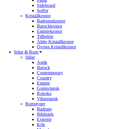
Pallar
Sideboard
Soffor
Kristallkronor
Badrumskronor
Barockkronor
Empirekronor
Tillbehör
Äldre Kristallkronor
Övriga Kristallkronor
Stilar & Rum
Stilar
Antik
Barock
Contemporary
Country
Empire
Gustaviansk
Rokoko
Viktoriansk
Rumstyper
Badrum
Bibliotek
Exteriör
Kök