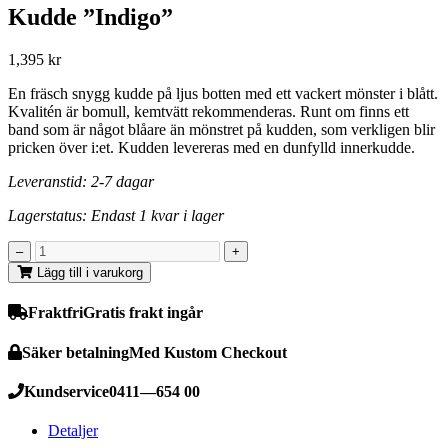
Kudde ”Indigo”
1,395
kr
En fräsch snygg kudde på ljus botten med ett vackert mönster i blått.
Kvalitén är bomull, kemtvätt rekommenderas. Runt om finns ett
band som är något blåare än mönstret på kudden, som verkligen blir
pricken över i:et. Kudden levereras med en dunfylld innerkudde.
Leveranstid: 2-7 dagar
Lagerstatus: Endast 1 kvar i lager
Lägg till i varukorg
Fraktfri
Gratis frakt ingår
Säker betalning
Med Kustom Checkout
Kundservice
0411—654 00
Detaljer