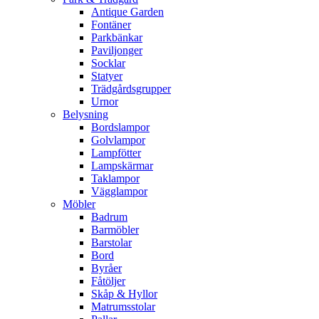
Antique Garden
Fontäner
Parkbänkar
Paviljonger
Socklar
Statyer
Trädgårdsgrupper
Urnor
Belysning
Bordslampor
Golvlampor
Lampfötter
Lampskärmar
Taklampor
Vägglampor
Möbler
Badrum
Barmöbler
Barstolar
Bord
Byråer
Fåtöljer
Skåp & Hyllor
Matrumsstolar