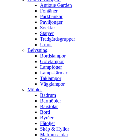
Antique Garden
Fontäner
Parkbänkar
Paviljonger
Socklar
Statyer
Trädgårdsgrupper
Urnor
Belysning
Bordslampor
Golvlampor
Lampfötter
Lampskärmar
Taklampor
Vägglampor
Möbler
Badrum
Barmöbler
Barstolar
Bord
Byråer
Fåtöljer
Skåp & Hyllor
Matrumsstolar