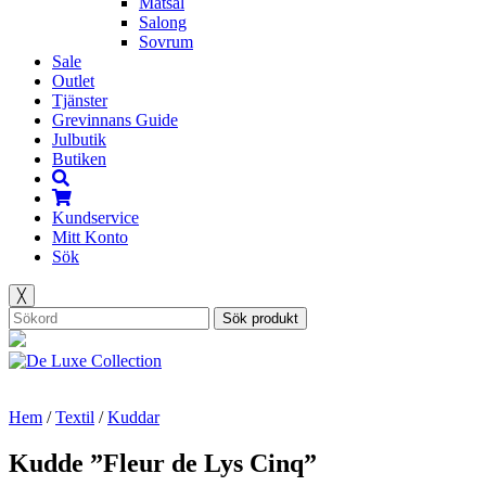
Matsal
Salong
Sovrum
Sale
Outlet
Tjänster
Grevinnans Guide
Julbutik
Butiken
Kundservice
Mitt Konto
Sök
╳
Sök produkt
Hem
/
Textil
/
Kuddar
Kudde ”Fleur de Lys Cinq”