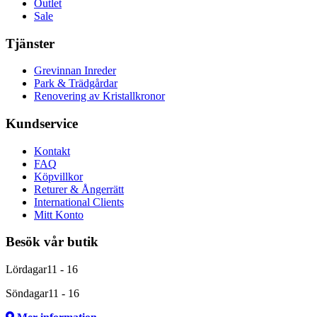
Outlet
Sale
Tjänster
Grevinnan Inreder
Park & Trädgårdar
Renovering av Kristallkronor
Kundservice
Kontakt
FAQ
Köpvillkor
Returer & Ångerrätt
International Clients
Mitt Konto
Besök vår butik
Lördagar
11 - 16
Söndagar
11 - 16