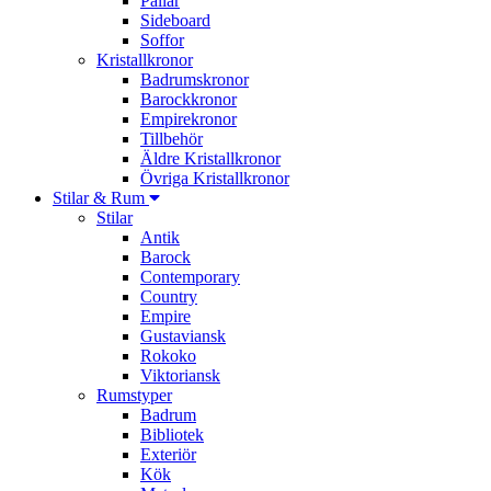
Pallar
Sideboard
Soffor
Kristallkronor
Badrumskronor
Barockkronor
Empirekronor
Tillbehör
Äldre Kristallkronor
Övriga Kristallkronor
Stilar & Rum
Stilar
Antik
Barock
Contemporary
Country
Empire
Gustaviansk
Rokoko
Viktoriansk
Rumstyper
Badrum
Bibliotek
Exteriör
Kök