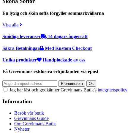
Sköna Soffor
En lyxig och skön soffa förgyller sommarkvällarna
Visa alla
Smidiga leveranser
14 dagars ångerrätt
Säkra Betalningar
Med Kustom Checkout
Unika produkter
Handplockade av oss
Få Grevinnans exklusiva erbjudanden via epost
Jag har läst och godkänner Grevinnans Butik's
integritetspolicy
Information
Besök vår butik
Grevinnans Guide
Om Grevinnans Butik
Nyheter