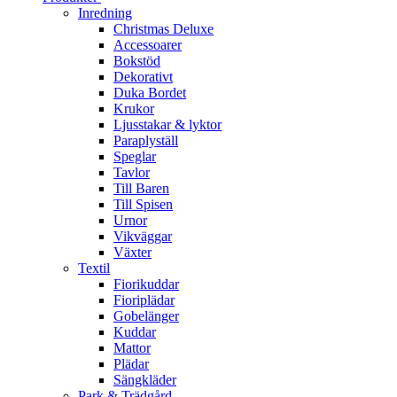
Inredning
Christmas Deluxe
Accessoarer
Bokstöd
Dekorativt
Duka Bordet
Krukor
Ljusstakar & lyktor
Paraplyställ
Speglar
Tavlor
Till Baren
Till Spisen
Urnor
Vikväggar
Växter
Textil
Fiorikuddar
Fioriplädar
Gobelänger
Kuddar
Mattor
Plädar
Sängkläder
Park & Trädgård