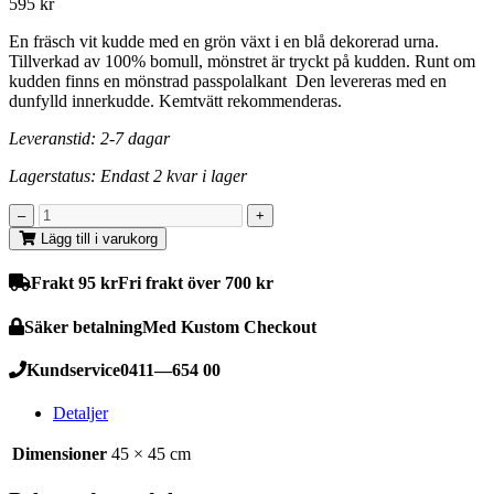
595
kr
En fräsch vit kudde med en grön växt i en blå dekorerad urna.
Tillverkad av 100% bomull, mönstret är tryckt på kudden. Runt om
kudden finns en mönstrad passpolalkant Den levereras med en
dunfylld innerkudde. Kemtvätt rekommenderas.
Leveranstid: 2-7 dagar
Lagerstatus: Endast 2 kvar i lager
Lägg till i varukorg
Frakt 95 kr
Fri frakt över 700 kr
Säker betalning
Med Kustom Checkout
Kundservice
0411—654 00
Detaljer
Dimensioner
45 × 45 cm