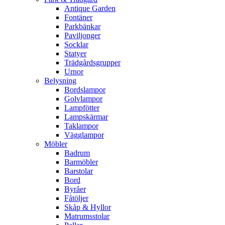
Antique Garden
Fontäner
Parkbänkar
Paviljonger
Socklar
Statyer
Trädgårdsgrupper
Urnor
Belysning
Bordslampor
Golvlampor
Lampfötter
Lampskärmar
Taklampor
Vägglampor
Möbler
Badrum
Barmöbler
Barstolar
Bord
Byråer
Fåtöljer
Skåp & Hyllor
Matrumsstolar