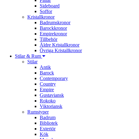
Pallar
Sideboard
Soffor
Kristallkronor
Badrumskronor
Barockkronor
Empirekronor
Tillbehör
Äldre Kristallkronor
Övriga Kristallkronor
Stilar & Rum
Stilar
Antik
Barock
Contemporary
Country
Empire
Gustaviansk
Rokoko
Viktoriansk
Rumstyper
Badrum
Bibliotek
Exteriör
Kök