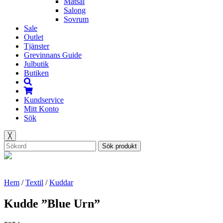
Matsal
Salong
Sovrum
Sale
Outlet
Tjänster
Grevinnans Guide
Julbutik
Butiken
Kundservice
Mitt Konto
Sök
╳
Sök produkt
Hem
/
Textil
/
Kuddar
Kudde ”Blue Urn”