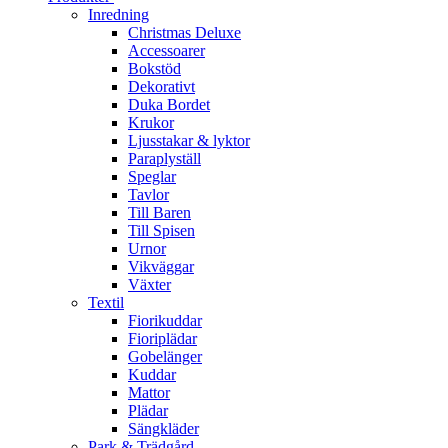
Inredning
Christmas Deluxe
Accessoarer
Bokstöd
Dekorativt
Duka Bordet
Krukor
Ljusstakar & lyktor
Paraplyställ
Speglar
Tavlor
Till Baren
Till Spisen
Urnor
Vikväggar
Växter
Textil
Fiorikuddar
Fioriplädar
Gobelänger
Kuddar
Mattor
Plädar
Sängkläder
Park & Trädgård