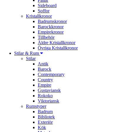
Pallar
Sideboard
Soffor
Kristallkronor
Badrumskronor
Barockkronor
Empirekronor
Tillbehör
Äldre Kristallkronor
Övriga Kristallkronor
Stilar & Rum
Stilar
Antik
Barock
Contemporary
Country
Empire
Gustaviansk
Rokoko
Viktoriansk
Rumstyper
Badrum
Bibliotek
Exteriör
Kök