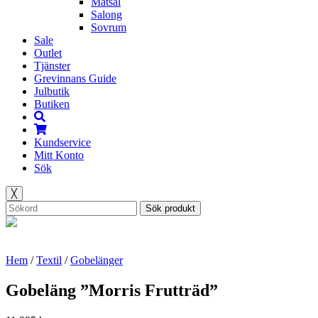
Matsal
Salong
Sovrum
Sale
Outlet
Tjänster
Grevinnans Guide
Julbutik
Butiken
Kundservice
Mitt Konto
Sök
╳
Sök produkt
Hem
/
Textil
/
Gobelänger
Gobeläng ”Morris Frutträd”