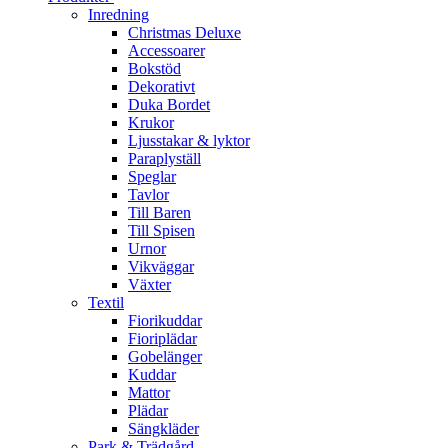
Inredning
Christmas Deluxe
Accessoarer
Bokstöd
Dekorativt
Duka Bordet
Krukor
Ljusstakar & lyktor
Paraplyställ
Speglar
Tavlor
Till Baren
Till Spisen
Urnor
Vikväggar
Växter
Textil
Fiorikuddar
Fioriplädar
Gobelänger
Kuddar
Mattor
Plädar
Sängkläder
Park & Trädgård