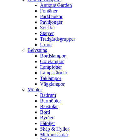
Antique Garden
Fontäner
Parkbänkar
Paviljonger
Socklar
Statyer
Trädgårdsgrupper
Urnor
Belysning
Bordslampor
Golvlampor
Lampfötter
Lampskärmar
Taklampor
Vägglampor
Möbler
Badrum
Barmöbler
Barstolar
Bord
Byråer
Fåtöljer
Skåp & Hyllor
Matrumsstolar