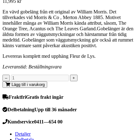
11,995
kr
En vävd gobeläng från ett original av William Morris. Det
tillverkades vid Morris & Co , Merton Abbey 1885. Motivet
innehåller många av William Morris kända attribut, såsom, The
Orange Tree, Acantus och The Leaves Garland.Gobelänger är den
äldsta formen av väggutsmyckningar och härstammar från tidig
medeltid. Gobelänger som väggutsmyckning gör också att rummet
känns varmare samt påverkar akustiken positivt.
Levereras komplett med upphäng Fleur de Lys.
Leveranstid: Beställningsvara
Lägg till i varukorg
Fraktfri
Gratis frakt ingår
Delbetalning
Upp till 36 månader
Kundservice
0411—654 00
Detaljer
Delbetala