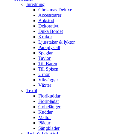
Inredning
Christmas Deluxe
Accessoarer
Bokstöd
Dekorativt
Duka Bordet
Krukor
Ljusstakar & lyktor
Paraplyställ
Speglar
Tavlor
Till Baren
Till Spisen
Urnor
Vikväggar
Växter
Textil
Fiorikuddar
Fioriplädar
Gobelänger
Kuddar
Mattor
Plädar
Sängkläder
Park & Trädgård