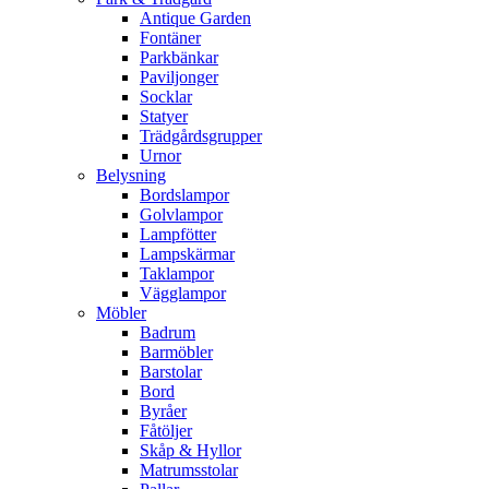
Antique Garden
Fontäner
Parkbänkar
Paviljonger
Socklar
Statyer
Trädgårdsgrupper
Urnor
Belysning
Bordslampor
Golvlampor
Lampfötter
Lampskärmar
Taklampor
Vägglampor
Möbler
Badrum
Barmöbler
Barstolar
Bord
Byråer
Fåtöljer
Skåp & Hyllor
Matrumsstolar