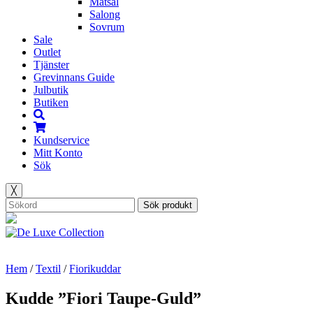
Matsal
Salong
Sovrum
Sale
Outlet
Tjänster
Grevinnans Guide
Julbutik
Butiken
Kundservice
Mitt Konto
Sök
╳
Sök produkt
Hem
/
Textil
/
Fiorikuddar
Kudde ”Fiori Taupe-Guld”