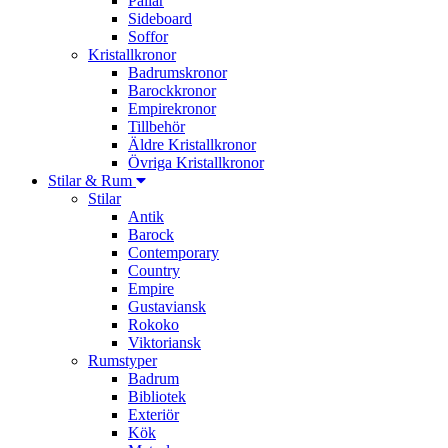
Pallar
Sideboard
Soffor
Kristallkronor
Badrumskronor
Barockkronor
Empirekronor
Tillbehör
Äldre Kristallkronor
Övriga Kristallkronor
Stilar & Rum
Stilar
Antik
Barock
Contemporary
Country
Empire
Gustaviansk
Rokoko
Viktoriansk
Rumstyper
Badrum
Bibliotek
Exteriör
Kök