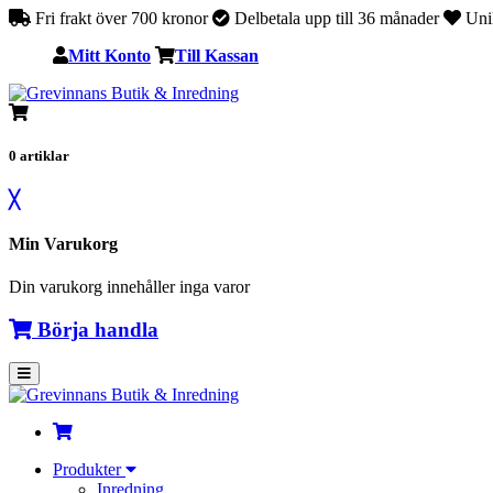
Fri frakt över 700 kronor
Delbetala upp till 36 månader
Unik
Mitt Konto
Till Kassan
0
artiklar
╳
Min Varukorg
Din varukorg innehåller inga varor
Börja handla
Produkter
Inredning