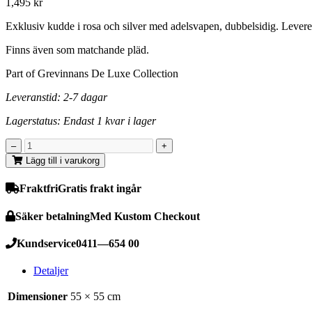
1,495
kr
Exklusiv kudde i rosa och silver med adelsvapen, dubbelsidig. Lever
Finns även som matchande pläd.
Part of Grevinnans De Luxe Collection
Leveranstid: 2-7 dagar
Lagerstatus: Endast 1 kvar i lager
Lägg till i varukorg
Fraktfri
Gratis frakt ingår
Säker betalning
Med Kustom Checkout
Kundservice
0411—654 00
Detaljer
Dimensioner
55 × 55 cm