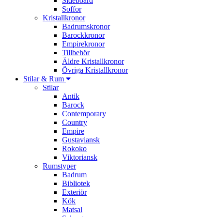
Sideboard
Soffor
Kristallkronor
Badrumskronor
Barockkronor
Empirekronor
Tillbehör
Äldre Kristallkronor
Övriga Kristallkronor
Stilar & Rum
Stilar
Antik
Barock
Contemporary
Country
Empire
Gustaviansk
Rokoko
Viktoriansk
Rumstyper
Badrum
Bibliotek
Exteriör
Kök
Matsal