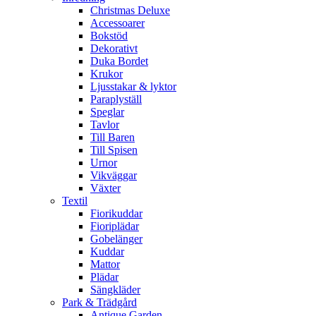
Christmas Deluxe
Accessoarer
Bokstöd
Dekorativt
Duka Bordet
Krukor
Ljusstakar & lyktor
Paraplyställ
Speglar
Tavlor
Till Baren
Till Spisen
Urnor
Vikväggar
Växter
Textil
Fiorikuddar
Fioriplädar
Gobelänger
Kuddar
Mattor
Plädar
Sängkläder
Park & Trädgård
Antique Garden