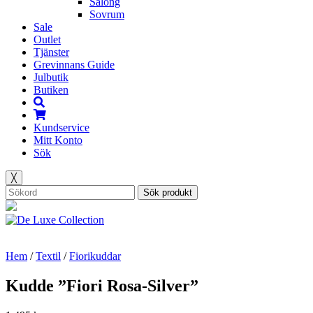
Salong
Sovrum
Sale
Outlet
Tjänster
Grevinnans Guide
Julbutik
Butiken
Kundservice
Mitt Konto
Sök
╳
Sök produkt
Hem
/
Textil
/
Fiorikuddar
Kudde ”Fiori Rosa-Silver”