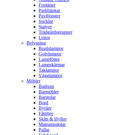
Fontäner
Parkbänkar
Paviljonger
Socklar
Statyer
Trädgårdsgrupper
Urnor
Belysning
Bordslampor
Golvlampor
Lampfötter
Lampskärmar
Taklampor
Vägglampor
Möbler
Badrum
Barmöbler
Barstolar
Bord
Byråer
Fåtöljer
Skåp & Hyllor
Matrumsstolar
Pallar