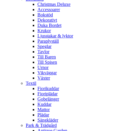
Christmas Deluxe
Accessoarer
Bokstöd
Dekorativt
Duka Bordet
Krukor
Ljusstakar & lyktor
Paraplyställ
Speglar
Tavlor
Till Baren
Till Spisen
Urnor
Vikväggar
Växter
Textil
Fiorikuddar
Fioriplädar
Gobelänger
Kuddar
Mattor
Plädar
Sängkläder
Park & Trädgård
Antique Garden