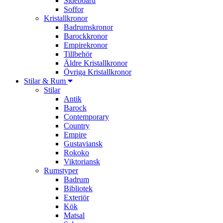
Sideboard
Soffor
Kristallkronor
Badrumskronor
Barockkronor
Empirekronor
Tillbehör
Äldre Kristallkronor
Övriga Kristallkronor
Stilar & Rum
Stilar
Antik
Barock
Contemporary
Country
Empire
Gustaviansk
Rokoko
Viktoriansk
Rumstyper
Badrum
Bibliotek
Exteriör
Kök
Matsal