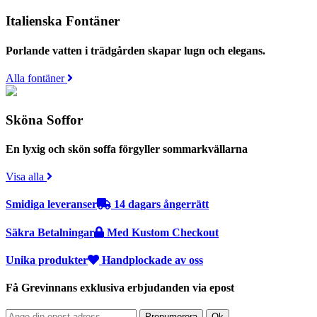
Italienska Fontäner
Porlande vatten i trädgården skapar lugn och elegans.
Alla fontäner
Sköna Soffor
En lyxig och skön soffa förgyller sommarkvällarna
Visa alla
Smidiga leveranser
14 dagars ångerrätt
Säkra Betalningar
Med Kustom Checkout
Unika produkter
Handplockade av oss
Få Grevinnans exklusiva erbjudanden via epost