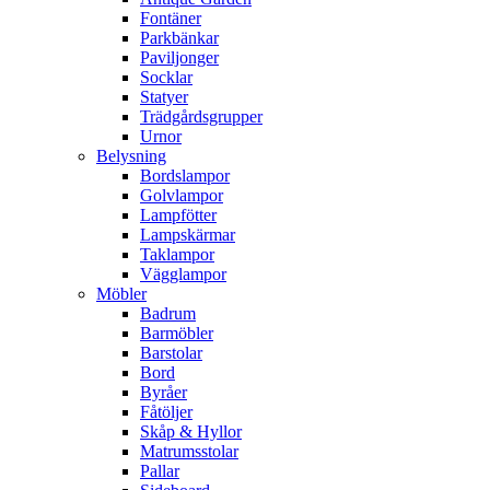
Fontäner
Parkbänkar
Paviljonger
Socklar
Statyer
Trädgårdsgrupper
Urnor
Belysning
Bordslampor
Golvlampor
Lampfötter
Lampskärmar
Taklampor
Vägglampor
Möbler
Badrum
Barmöbler
Barstolar
Bord
Byråer
Fåtöljer
Skåp & Hyllor
Matrumsstolar
Pallar