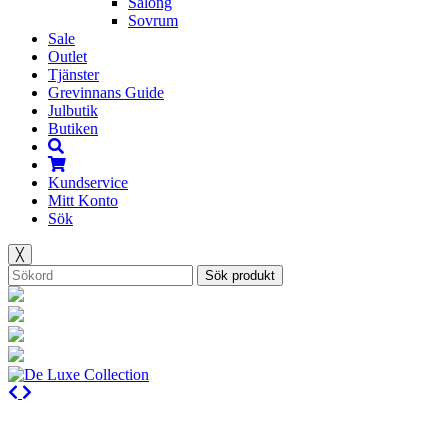
Salong
Sovrum
Sale
Outlet
Tjänster
Grevinnans Guide
Julbutik
Butiken
Kundservice
Mitt Konto
Sök
╳
Sök produkt