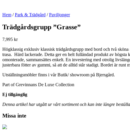
Hem
/
Park & Trädgård
/
Paviljonger
Trädgårdsgrupp ”Grasse”
7,995
kr
Högklassig exklusiv klassisk trädgårdsgrupp med bord och två sköna st
trasa. Härd lackerade. Detta ger en helt fulländad produkt av högsta kva
omonterade, sammansättes enkelt. En investering med otrolig livsläng
justerbara fötter av gummi, så att de alltid står stadigt. Bordet är ru
Utställningsmöbler finns i vår Butik/ showroom på Bjersgård.
Part of Grevinnans De Luxe Collection
Ej tillgänglig
Denna artikel har utgått ur vårt sortiment och kan inte längre beställa
Missa inte