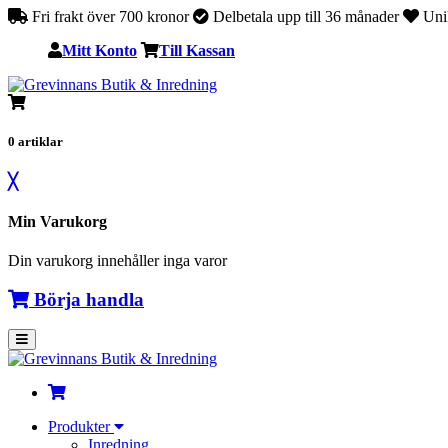
Fri frakt över 700 kronor
Delbetala upp till 36 månader
Unik
Mitt Konto
Till Kassan
0
artiklar
╳
Min Varukorg
Din varukorg innehåller inga varor
Börja handla
Produkter
Inredning