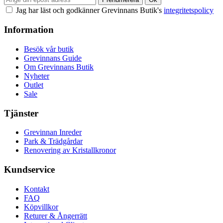
Jag har läst och godkänner Grevinnans Butik's
integritetspolicy
Information
Besök vår butik
Grevinnans Guide
Om Grevinnans Butik
Nyheter
Outlet
Sale
Tjänster
Grevinnan Inreder
Park & Trädgårdar
Renovering av Kristallkronor
Kundservice
Kontakt
FAQ
Köpvillkor
Returer & Ångerrätt