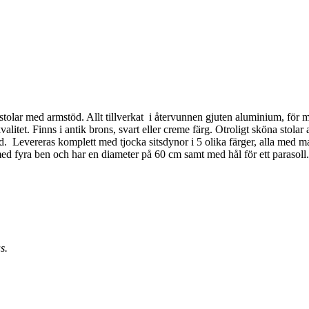
olar med armstöd. Allt tillverkat i återvunnen gjuten aluminium, för my
litet. Finns i antik brons, svart eller creme färg. Otroligt sköna stolar a
d. Levereras komplett med tjocka sitsdynor i 5 olika färger, alla med 
nt med fyra ben och har en diameter på 60 cm samt med hål för ett parasoll
s.