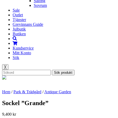
Salong
Sovrum
Sale
Outlet
Tjänster
Grevinnans Guide
Julbutik
Butiken
Kundservice
Mitt Konto
Sök
╳
Sök produkt
Hem
/
Park & Trädgård
/
Antique Garden
Sockel ”Grande”
9,400
kr