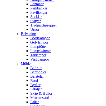
Fontäner
Parkbänkar
Paviljonger
Socklar
Statyer
Trädgårdsgrupper
Urnor
Belysning
Bordslampor
Golvlampor
Lampfötter
Lampskärmar
Taklampor
Vägglampor
Möbler
Badrum
Barmöbler
Barstolar
Bord
Byråer
Fåtöljer
Skåp & Hyllor
Matrumsstolar
Pallar