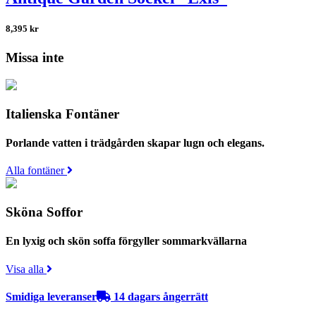
8,395
kr
Missa inte
Italienska Fontäner
Porlande vatten i trädgården skapar lugn och elegans.
Alla fontäner
Sköna Soffor
En lyxig och skön soffa förgyller sommarkvällarna
Visa alla
Smidiga leveranser
14 dagars ångerrätt