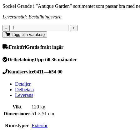
Sockel Grande i ”Antique Garden” sortimentet som passar bra med ne
Leveranstid: Beställningsvara
Lägg till i varukorg
Fraktfri
Gratis frakt ingår
Delbetalning
Upp till 36 månader
Kundservice
0411—654 00
Detaljer
Delbetala
Leverans
Vikt
120 kg
Dimensioner
51 × 51 cm
Rumstyper
Exteriör