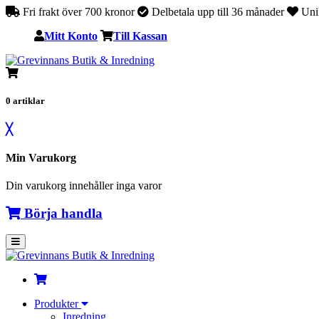
Fri frakt över 700 kronor
Delbetala upp till 36 månader
Unik
Mitt Konto
Till Kassan
0
artiklar
╳
Min Varukorg
Din varukorg innehåller inga varor
Börja handla
Produkter
Inredning