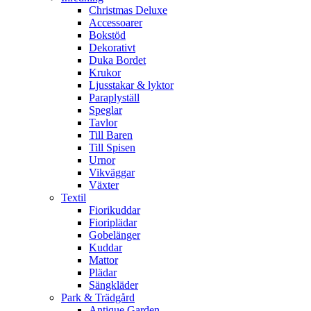
Christmas Deluxe
Accessoarer
Bokstöd
Dekorativt
Duka Bordet
Krukor
Ljusstakar & lyktor
Paraplyställ
Speglar
Tavlor
Till Baren
Till Spisen
Urnor
Vikväggar
Växter
Textil
Fiorikuddar
Fioriplädar
Gobelänger
Kuddar
Mattor
Plädar
Sängkläder
Park & Trädgård
Antique Garden