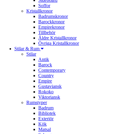
Sideboard
Soffor
Kristallkronor
Badrumskronor
Barockkronor
Empirekronor
Tillbehör
Äldre Kristallkronor
Övriga Kristallkronor
Stilar & Rum
Stilar
Antik
Barock
Contemporary
Country
Empire
Gustaviansk
Rokoko
Viktoriansk
Rumstyper
Badrum
Bibliotek
Exteriör
Kök
Matsal