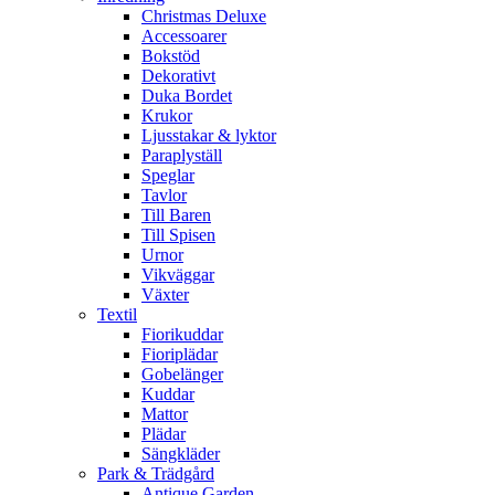
Christmas Deluxe
Accessoarer
Bokstöd
Dekorativt
Duka Bordet
Krukor
Ljusstakar & lyktor
Paraplyställ
Speglar
Tavlor
Till Baren
Till Spisen
Urnor
Vikväggar
Växter
Textil
Fiorikuddar
Fioriplädar
Gobelänger
Kuddar
Mattor
Plädar
Sängkläder
Park & Trädgård
Antique Garden