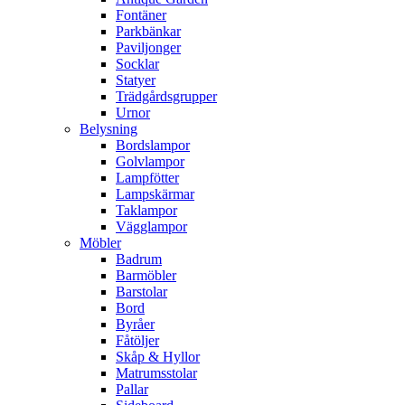
Fontäner
Parkbänkar
Paviljonger
Socklar
Statyer
Trädgårdsgrupper
Urnor
Belysning
Bordslampor
Golvlampor
Lampfötter
Lampskärmar
Taklampor
Vägglampor
Möbler
Badrum
Barmöbler
Barstolar
Bord
Byråer
Fåtöljer
Skåp & Hyllor
Matrumsstolar
Pallar