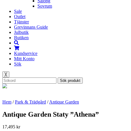
Salong
Sovrum
Sale
Outlet
Tjänster
Grevinnans Guide
Julbutik
Butiken
Kundservice
Mitt Konto
Sök
╳
Sök produkt
Hem
/
Park & Trädgård
/
Antique Garden
Antique Garden Staty ”Athena”
17,495
kr