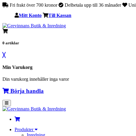
Fri frakt över 700 kronor
Delbetala upp till 36 månader
Unik
Mitt Konto
Till Kassan
0
artiklar
╳
Min Varukorg
Din varukorg innehåller inga varor
Börja handla
Produkter
Inredning