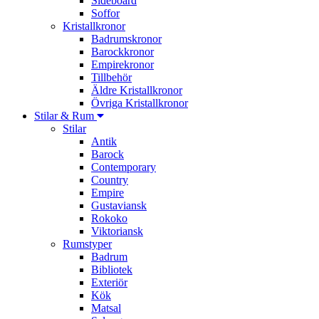
Sideboard
Soffor
Kristallkronor
Badrumskronor
Barockkronor
Empirekronor
Tillbehör
Äldre Kristallkronor
Övriga Kristallkronor
Stilar & Rum
Stilar
Antik
Barock
Contemporary
Country
Empire
Gustaviansk
Rokoko
Viktoriansk
Rumstyper
Badrum
Bibliotek
Exteriör
Kök
Matsal