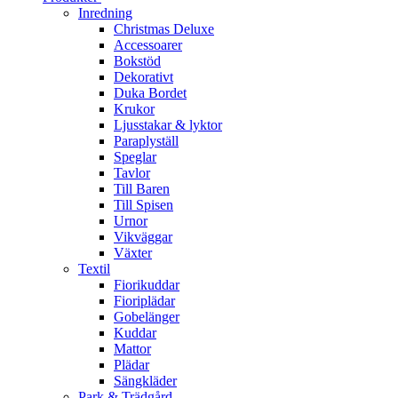
Inredning
Christmas Deluxe
Accessoarer
Bokstöd
Dekorativt
Duka Bordet
Krukor
Ljusstakar & lyktor
Paraplyställ
Speglar
Tavlor
Till Baren
Till Spisen
Urnor
Vikväggar
Växter
Textil
Fiorikuddar
Fioriplädar
Gobelänger
Kuddar
Mattor
Plädar
Sängkläder
Park & Trädgård