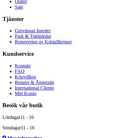
Outlet
Sale
Tjänster
Grevinnan Inreder
Park & Trädgårdar
Renovering av Kristallkronor
Kundservice
Kontakt
FAQ
Köpvillkor
Returer & Ångerrätt
International Clients
Mitt Konto
Besök vår butik
Lördagar
11 - 16
Söndagar
11 - 16