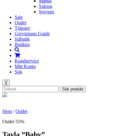
Matsal
Salong
Sovrum
Sale
Outlet
Tjänster
Grevinnans Guide
Julbutik
Butiken
Kundservice
Mitt Konto
Sök
╳
Sök produkt
Hem
/
Outlet
Outlet 55%
Tavla ”Baby”