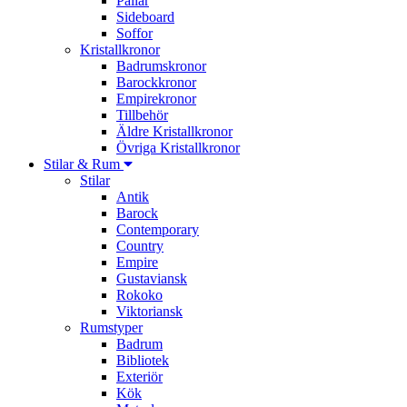
Pallar
Sideboard
Soffor
Kristallkronor
Badrumskronor
Barockkronor
Empirekronor
Tillbehör
Äldre Kristallkronor
Övriga Kristallkronor
Stilar & Rum
Stilar
Antik
Barock
Contemporary
Country
Empire
Gustaviansk
Rokoko
Viktoriansk
Rumstyper
Badrum
Bibliotek
Exteriör
Kök