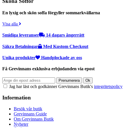
Sköna Soffor
En lyxig och skön soffa förgyller sommarkvällarna
Visa alla
Smidiga leveranser
14 dagars ångerrätt
Säkra Betalningar
Med Kustom Checkout
Unika produkter
Handplockade av oss
Få Grevinnans exklusiva erbjudanden via epost
Jag har läst och godkänner Grevinnans Butik's
integritetspolicy
Information
Besök vår butik
Grevinnans Guide
Om Grevinnans Butik
Nyheter