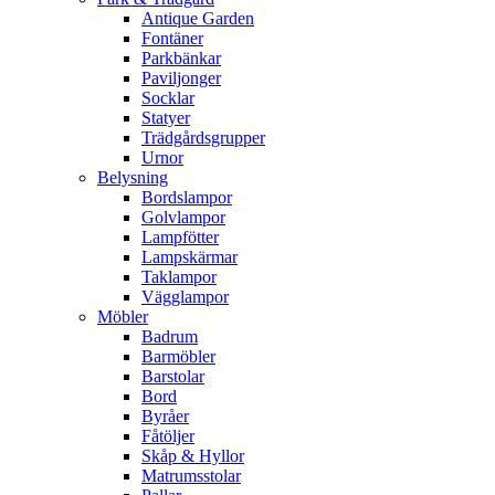
Antique Garden
Fontäner
Parkbänkar
Paviljonger
Socklar
Statyer
Trädgårdsgrupper
Urnor
Belysning
Bordslampor
Golvlampor
Lampfötter
Lampskärmar
Taklampor
Vägglampor
Möbler
Badrum
Barmöbler
Barstolar
Bord
Byråer
Fåtöljer
Skåp & Hyllor
Matrumsstolar