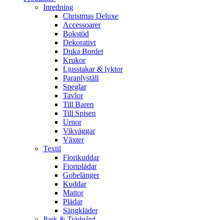
Inredning
Christmas Deluxe
Accessoarer
Bokstöd
Dekorativt
Duka Bordet
Krukor
Ljusstakar & lyktor
Paraplyställ
Speglar
Tavlor
Till Baren
Till Spisen
Urnor
Vikväggar
Växter
Textil
Fiorikuddar
Fioriplädar
Gobelänger
Kuddar
Mattor
Plädar
Sängkläder
Park & Trädgård