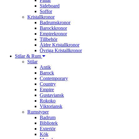
Pallar
Sideboard
Soffor
Kristallkronor
Badrumskronor
Barockkronor
Empirekronor
Tillbehör
Äldre Kristallkronor
Övriga Kristallkronor
Stilar & Rum
Stilar
Antik
Barock
Contemporary
Country
Empire
Gustaviansk
Rokoko
Viktoriansk
Rumstyper
Badrum
Bibliotek
Exteriör
Kök