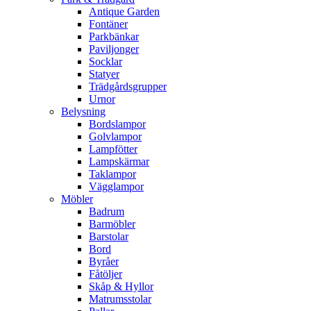
Antique Garden
Fontäner
Parkbänkar
Paviljonger
Socklar
Statyer
Trädgårdsgrupper
Urnor
Belysning
Bordslampor
Golvlampor
Lampfötter
Lampskärmar
Taklampor
Vägglampor
Möbler
Badrum
Barmöbler
Barstolar
Bord
Byråer
Fåtöljer
Skåp & Hyllor
Matrumsstolar