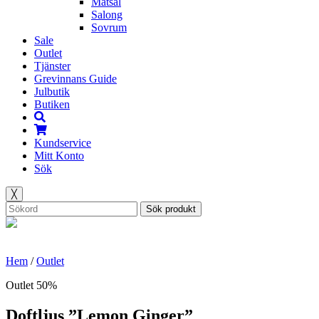
Matsal
Salong
Sovrum
Sale
Outlet
Tjänster
Grevinnans Guide
Julbutik
Butiken
Kundservice
Mitt Konto
Sök
╳
Sök produkt
Hem
/
Outlet
Outlet 50%
Doftljus ”Lemon Ginger”