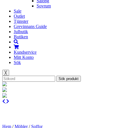
Salong
Sovrum
Sale
Outlet
Tjänster
Grevinnans Guide
Julbutik
Butiken
Kundservice
Mitt Konto
Sök
╳
Sök produkt
Hem
/
Möbler
/
Soffor