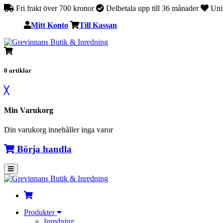
Fri frakt över 700 kronor
Delbetala upp till 36 månader
Unik
Mitt Konto
Till Kassan
0
artiklar
╳
Min Varukorg
Din varukorg innehåller inga varor
Börja handla
Produkter
Inredning