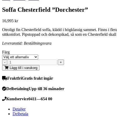
Soffa Chesterfield ”Dorchester”
16,995
kr
Otroligt fin Chesterfield soffa, klädd i högklassig sammet. Finns i fl
sittkomfort. Pipstoppad och dekorspikad, så som en Chesterfield skall var
Leveranstid: Beställningsvara
Färg
Lägg till i varukorg
Fraktfri
Gratis frakt ingår
Delbetalning
Upp till 36 månader
Kundservice
0411—654 00
Detaljer
Delbetala