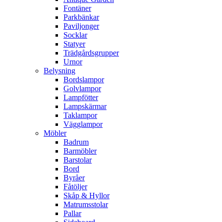
Fontäner
Parkbänkar
Paviljonger
Socklar
Statyer
Trädgårdsgrupper
Urnor
Belysning
Bordslampor
Golvlampor
Lampfötter
Lampskärmar
Taklampor
Vägglampor
Möbler
Badrum
Barmöbler
Barstolar
Bord
Byråer
Fåtöljer
Skåp & Hyllor
Matrumsstolar
Pallar