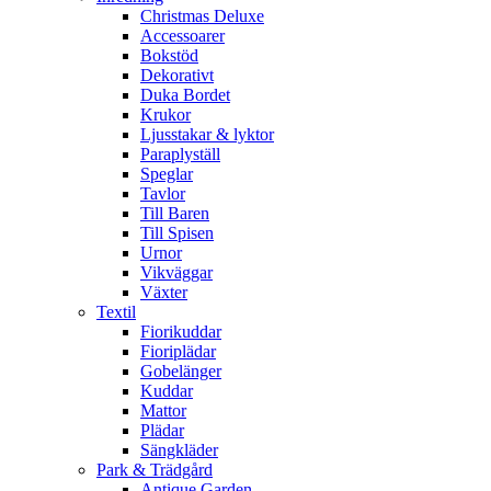
Christmas Deluxe
Accessoarer
Bokstöd
Dekorativt
Duka Bordet
Krukor
Ljusstakar & lyktor
Paraplyställ
Speglar
Tavlor
Till Baren
Till Spisen
Urnor
Vikväggar
Växter
Textil
Fiorikuddar
Fioriplädar
Gobelänger
Kuddar
Mattor
Plädar
Sängkläder
Park & Trädgård
Antique Garden