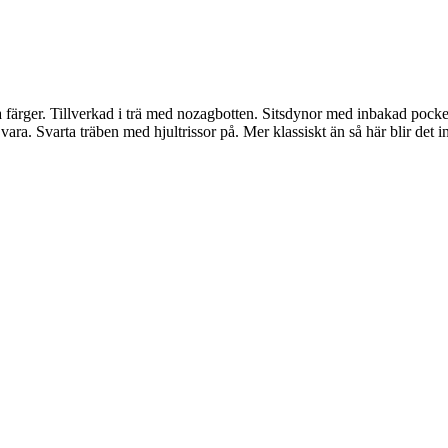
era färger. Tillverkad i trä med nozagbotten. Sitsdynor med inbakad pock
a. Svarta träben med hjultrissor på. Mer klassiskt än så här blir det inte, 