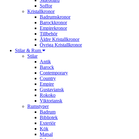
Sideboard
Soffor
Kristallkronor
Badrumskronor
Barockkronor
Empirekronor
Tillbehör
Äldre Kristallkronor
Övriga Kristallkronor
Stilar & Rum
Stilar
Antik
Barock
Contemporary
Country
Empire
Gustaviansk
Rokoko
Viktoriansk
Rumstyper
Badrum
Bibliotek
Exteriör
Kök
Matsal