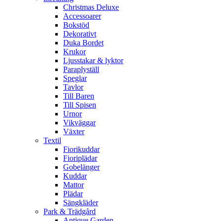
Christmas Deluxe
Accessoarer
Bokstöd
Dekorativt
Duka Bordet
Krukor
Ljusstakar & lyktor
Paraplyställ
Speglar
Tavlor
Till Baren
Till Spisen
Urnor
Vikväggar
Växter
Textil
Fiorikuddar
Fioriplädar
Gobelänger
Kuddar
Mattor
Plädar
Sängkläder
Park & Trädgård
Antique Garden