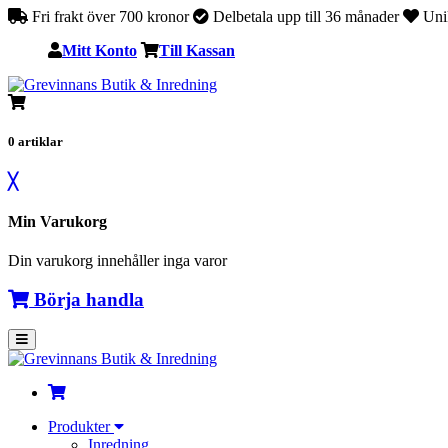
Fri frakt över 700 kronor
Delbetala upp till 36 månader
Unik
Mitt Konto
Till Kassan
0
artiklar
╳
Min Varukorg
Din varukorg innehåller inga varor
Börja handla
Produkter
Inredning