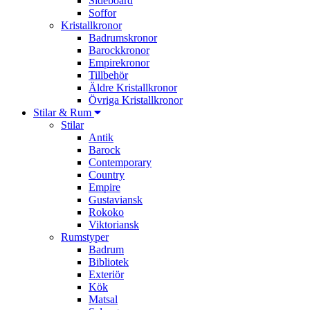
Sideboard
Soffor
Kristallkronor
Badrumskronor
Barockkronor
Empirekronor
Tillbehör
Äldre Kristallkronor
Övriga Kristallkronor
Stilar & Rum
Stilar
Antik
Barock
Contemporary
Country
Empire
Gustaviansk
Rokoko
Viktoriansk
Rumstyper
Badrum
Bibliotek
Exteriör
Kök
Matsal