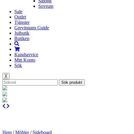
Salong
Sovrum
Sale
Outlet
Tjänster
Grevinnans Guide
Julbutik
Butiken
Kundservice
Mitt Konto
Sök
╳
Sök produkt
Hem
/
Möbler
/
Sideboard