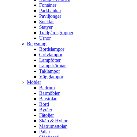
Fontäner
Parkbänkar
Paviljonger
Socklar
Statyer
Trädgårdsgrupper
Urnor
Belysning
Bordslampor
Golvlampor
Lampfötter
Lampskärmar
Taklampor
Vägglampor
Möbler
Badrum
Barmöbler
Barstolar
Bord
Byråer
Fåtöljer
Skåp & Hyllor
Matrumsstolar
Pallar