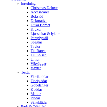
Inredning
Christmas Deluxe
Accessoarer
Bokstöd
Dekorativt
Duka Bordet
Krukor
Ljusstakar & lyktor
Paraplyställ
Speglar
Tavlor
Till Baren
Till Spisen
Urnor
Vikväggar
Växter
Textil
Fiorikuddar
Fioriplädar
Gobelänger
Kuddar
Mattor
Plädar
Sängkläder
Park & Trädgård