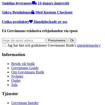
Smidiga leveranser
14 dagars ångerrätt
Säkra Betalningar
Med Kustom Checkout
Unika produkter
Handplockade av oss
Få Grevinnans exklusiva erbjudanden via epost
Jag har läst och godkänner Grevinnans Butik's
integritetspolicy
Information
Besök vår butik
Grevinnans Guide
Om Grevinnans Butik
Nyheter
Outlet
Sale
Tjänster
Grevinnan Inreder