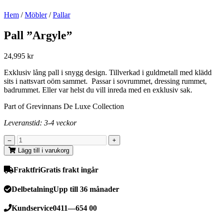
Hem
/
Möbler
/
Pallar
Pall ”Argyle”
24,995
kr
Exklusiv lång pall i snygg design. Tillverkad i guldmetall med klädd
sits i nattsvart oöm sammet. Passar i sovrummet, dressing rummet,
badrummet. Eller var helst du vill inreda med en exklusiv sak.
Part of Grevinnans De Luxe Collection
Leveranstid: 3-4 veckor
Lägg till i varukorg
Fraktfri
Gratis frakt ingår
Delbetalning
Upp till 36 månader
Kundservice
0411—654 00