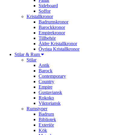
Pallar
Sideboard
Soffor
Kristallkronor
Badrumskronor
Barockkronor
Empirekronor
Tillbehör
Äldre Kristallkronor
Övriga Kristallkronor
Stilar & Rum
Stilar
Antik
Barock
Contemporary
Country
Empire
Gustaviansk
Rokoko
Viktoriansk
Rumstyper
Badrum
Bibliotek
Exteriör
Kök