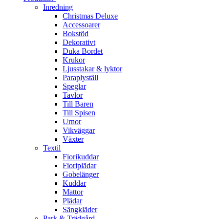
Inredning
Christmas Deluxe
Accessoarer
Bokstöd
Dekorativt
Duka Bordet
Krukor
Ljusstakar & lyktor
Paraplyställ
Speglar
Tavlor
Till Baren
Till Spisen
Urnor
Vikväggar
Växter
Textil
Fiorikuddar
Fioriplädar
Gobelänger
Kuddar
Mattor
Plädar
Sängkläder
Park & Trädgård