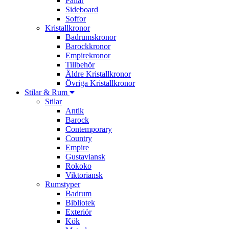
Pallar
Sideboard
Soffor
Kristallkronor
Badrumskronor
Barockkronor
Empirekronor
Tillbehör
Äldre Kristallkronor
Övriga Kristallkronor
Stilar & Rum
Stilar
Antik
Barock
Contemporary
Country
Empire
Gustaviansk
Rokoko
Viktoriansk
Rumstyper
Badrum
Bibliotek
Exteriör
Kök