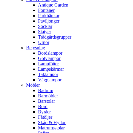
Antique Garden
Fontäner
Parkbänkar
Paviljonger
Socklar
Statyer
Trädgårdsgrupper
Urnor
Belysning
Bordslampor
Golvlampor
Lampfötter
Lampskärmar
Taklampor
Vägglampor
Möbler
Badrum
Barmöbler
Barstolar
Bord
Byråer
Fåtöljer
Skåp & Hyllor
Matrumsstolar