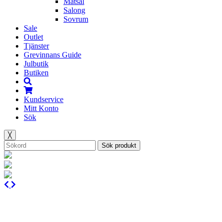
Matsal
Salong
Sovrum
Sale
Outlet
Tjänster
Grevinnans Guide
Julbutik
Butiken
Kundservice
Mitt Konto
Sök
╳
Sök produkt