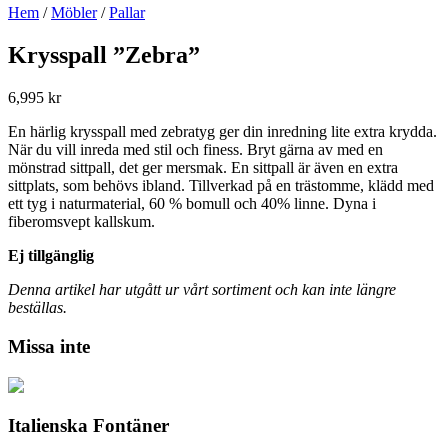
Hem
/
Möbler
/
Pallar
Krysspall ”Zebra”
6,995
kr
En härlig krysspall med zebratyg ger din inredning lite extra krydda.
När du vill inreda med stil och finess. Bryt gärna av med en
mönstrad sittpall, det ger mersmak. En sittpall är även en extra
sittplats, som behövs ibland. Tillverkad på en trästomme, klädd med
ett tyg i naturmaterial, 60 % bomull och 40% linne. Dyna i
fiberomsvept kallskum.
Ej tillgänglig
Denna artikel har utgått ur vårt sortiment och kan inte längre
beställas.
Missa inte
Italienska Fontäner