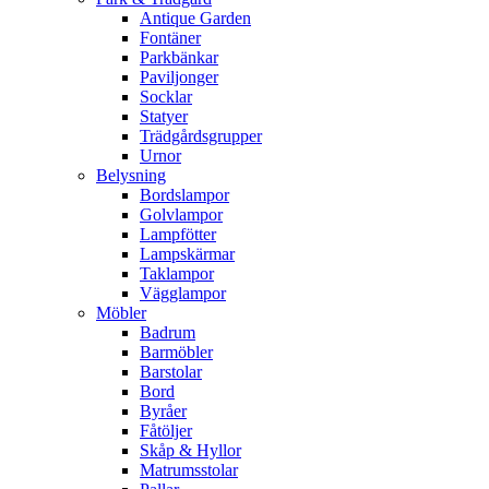
Antique Garden
Fontäner
Parkbänkar
Paviljonger
Socklar
Statyer
Trädgårdsgrupper
Urnor
Belysning
Bordslampor
Golvlampor
Lampfötter
Lampskärmar
Taklampor
Vägglampor
Möbler
Badrum
Barmöbler
Barstolar
Bord
Byråer
Fåtöljer
Skåp & Hyllor
Matrumsstolar