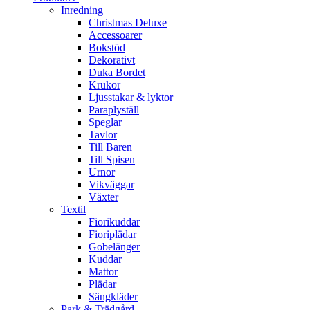
Inredning
Christmas Deluxe
Accessoarer
Bokstöd
Dekorativt
Duka Bordet
Krukor
Ljusstakar & lyktor
Paraplyställ
Speglar
Tavlor
Till Baren
Till Spisen
Urnor
Vikväggar
Växter
Textil
Fiorikuddar
Fioriplädar
Gobelänger
Kuddar
Mattor
Plädar
Sängkläder
Park & Trädgård