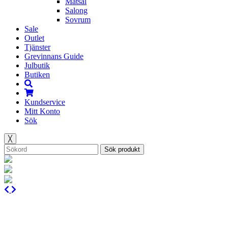
Matsal
Salong
Sovrum
Sale
Outlet
Tjänster
Grevinnans Guide
Julbutik
Butiken
Kundservice
Mitt Konto
Sök
╳
Sök produkt