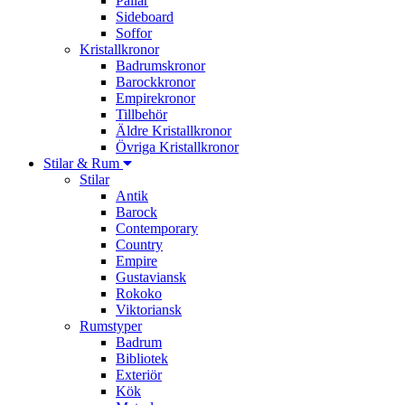
Pallar
Sideboard
Soffor
Kristallkronor
Badrumskronor
Barockkronor
Empirekronor
Tillbehör
Äldre Kristallkronor
Övriga Kristallkronor
Stilar & Rum
Stilar
Antik
Barock
Contemporary
Country
Empire
Gustaviansk
Rokoko
Viktoriansk
Rumstyper
Badrum
Bibliotek
Exteriör
Kök