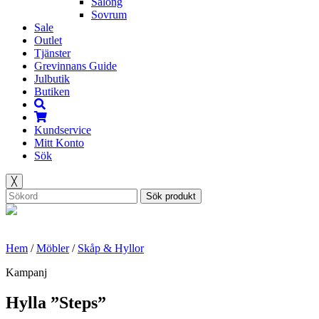
Salong
Sovrum
Sale
Outlet
Tjänster
Grevinnans Guide
Julbutik
Butiken
Kundservice
Mitt Konto
Sök
╳
Sök produkt
Hem
/
Möbler
/
Skåp & Hyllor
Kampanj
Hylla ”Steps”