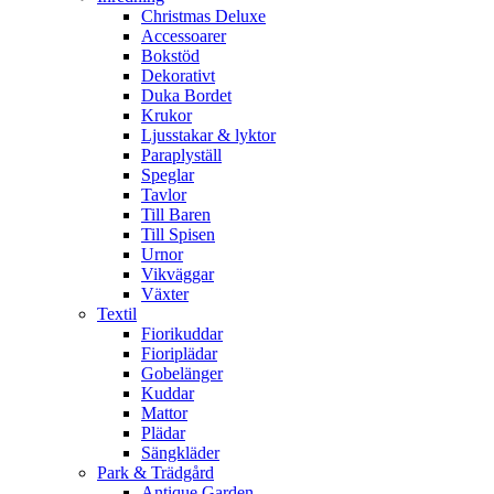
Christmas Deluxe
Accessoarer
Bokstöd
Dekorativt
Duka Bordet
Krukor
Ljusstakar & lyktor
Paraplyställ
Speglar
Tavlor
Till Baren
Till Spisen
Urnor
Vikväggar
Växter
Textil
Fiorikuddar
Fioriplädar
Gobelänger
Kuddar
Mattor
Plädar
Sängkläder
Park & Trädgård
Antique Garden