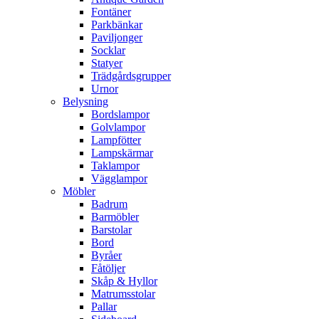
Fontäner
Parkbänkar
Paviljonger
Socklar
Statyer
Trädgårdsgrupper
Urnor
Belysning
Bordslampor
Golvlampor
Lampfötter
Lampskärmar
Taklampor
Vägglampor
Möbler
Badrum
Barmöbler
Barstolar
Bord
Byråer
Fåtöljer
Skåp & Hyllor
Matrumsstolar
Pallar