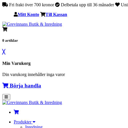
Fri frakt över 700 kronor
Delbetala upp till 36 månader
Unik
Mitt Konto
Till Kassan
0
artiklar
╳
Min Varukorg
Din varukorg innehåller inga varor
Börja handla
Produkter
Inredning