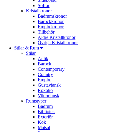
Sideboard
Soffor
Kristallkronor
Badrumskronor
Barockkronor
Empirekronor
Tillbehör
Äldre Kristallkronor
Övriga Kristallkronor
Stilar & Rum
Stilar
Antik
Barock
Contemporary
Country
Empire
Gustaviansk
Rokoko
Viktoriansk
Rumstyper
Badrum
Bibliotek
Exteriör
Kök
Matsal