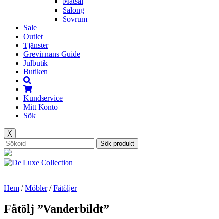
Matsal
Salong
Sovrum
Sale
Outlet
Tjänster
Grevinnans Guide
Julbutik
Butiken
Kundservice
Mitt Konto
Sök
╳
Sök produkt
Hem
/
Möbler
/
Fåtöljer
Fåtölj ”Vanderbildt”