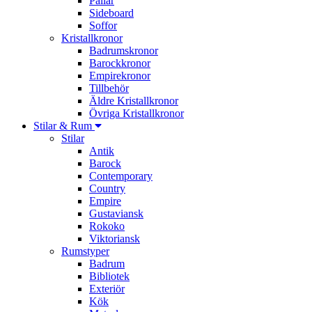
Pallar
Sideboard
Soffor
Kristallkronor
Badrumskronor
Barockkronor
Empirekronor
Tillbehör
Äldre Kristallkronor
Övriga Kristallkronor
Stilar & Rum
Stilar
Antik
Barock
Contemporary
Country
Empire
Gustaviansk
Rokoko
Viktoriansk
Rumstyper
Badrum
Bibliotek
Exteriör
Kök