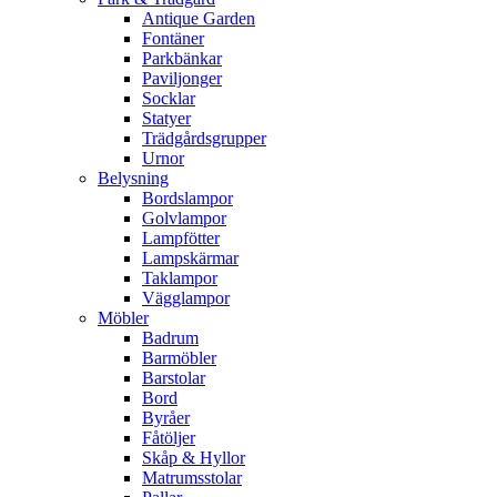
Antique Garden
Fontäner
Parkbänkar
Paviljonger
Socklar
Statyer
Trädgårdsgrupper
Urnor
Belysning
Bordslampor
Golvlampor
Lampfötter
Lampskärmar
Taklampor
Vägglampor
Möbler
Badrum
Barmöbler
Barstolar
Bord
Byråer
Fåtöljer
Skåp & Hyllor
Matrumsstolar