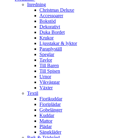
Inredning
Christmas Deluxe
Accessoarer
Bokstöd
Dekorativt
Duka Bordet
Krukor
Ljusstakar & lyktor
Paraplyställ
Speglar
Tavlor
Till Baren
Till Spisen
Urnor
Vikväggar
Växter
Textil
Fiorikuddar
Fioriplädar
Gobelänger
Kuddar
Mattor
Plädar
Sängkläder
Park & Trädgård