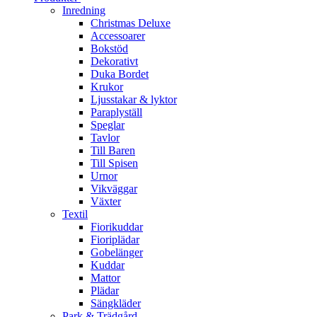
Inredning
Christmas Deluxe
Accessoarer
Bokstöd
Dekorativt
Duka Bordet
Krukor
Ljusstakar & lyktor
Paraplyställ
Speglar
Tavlor
Till Baren
Till Spisen
Urnor
Vikväggar
Växter
Textil
Fiorikuddar
Fioriplädar
Gobelänger
Kuddar
Mattor
Plädar
Sängkläder
Park & Trädgård