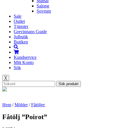
Matsal
Salong
Sovrum
Sale
Outlet
Tjänster
Grevinnans Guide
Julbutik
Butiken
Kundservice
Mitt Konto
Sök
╳
Sök produkt
Hem
/
Möbler
/
Fåtöljer
Fåtölj ”Poirot”