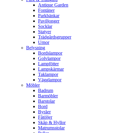
Antique Garden
Fontäner
Parkbänkar
Paviljonger
Socklar
Statyer
Trädgårdsgrupper
Urnor
Belysning
Bordslampor
Golvlampor
Lampfötter
Lampskärmar
Taklampor
Vägglampor
Möbler
Badrum
Barmöbler
Barstolar
Bord
Byråer
Fåtöljer
Skåp & Hyllor
Matrumsstolar