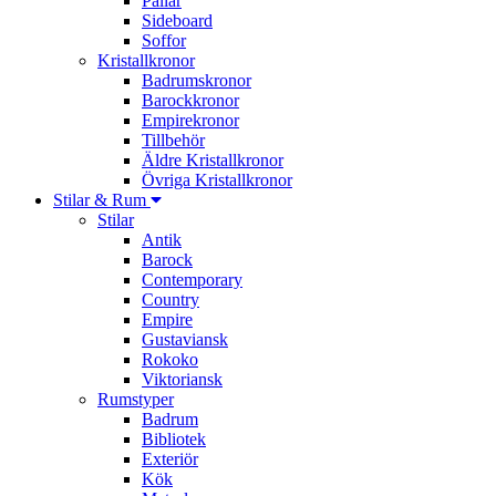
Pallar
Sideboard
Soffor
Kristallkronor
Badrumskronor
Barockkronor
Empirekronor
Tillbehör
Äldre Kristallkronor
Övriga Kristallkronor
Stilar & Rum
Stilar
Antik
Barock
Contemporary
Country
Empire
Gustaviansk
Rokoko
Viktoriansk
Rumstyper
Badrum
Bibliotek
Exteriör
Kök