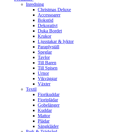
Inredning
Christmas Deluxe
Accessoarer
Bokstöd
Dekorativt
Duka Bordet
Krukor
Ljusstakar & lyktor
Paraplyställ
Speglar
Tavlor
Till Baren
Till Spisen
Urnor
Vikväggar
Växter
Textil
Fiorikuddar
Fioriplädar
Gobelänger
Kuddar
Mattor
Plädar
Sängkläder
Park & Trädgård