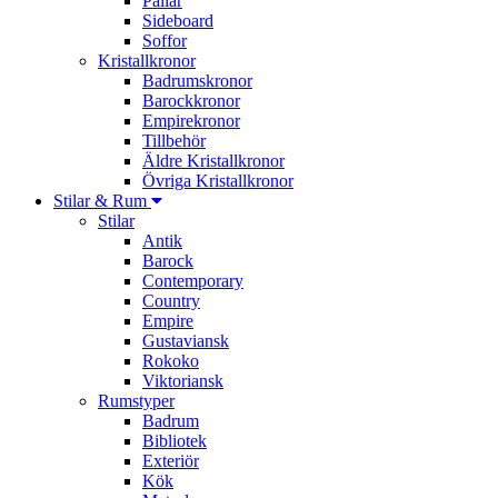
Pallar
Sideboard
Soffor
Kristallkronor
Badrumskronor
Barockkronor
Empirekronor
Tillbehör
Äldre Kristallkronor
Övriga Kristallkronor
Stilar & Rum
Stilar
Antik
Barock
Contemporary
Country
Empire
Gustaviansk
Rokoko
Viktoriansk
Rumstyper
Badrum
Bibliotek
Exteriör
Kök