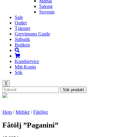
Matsal
Salong
Sovrum
Sale
Outlet
Tjänster
Grevinnans Guide
Julbutik
Butiken
Kundservice
Mitt Konto
Sök
╳
Sök produkt
Hem
/
Möbler
/
Fåtöljer
Fåtölj ”Paganini”