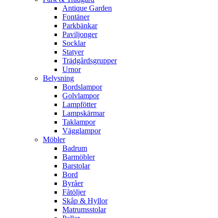
Antique Garden
Fontäner
Parkbänkar
Paviljonger
Socklar
Statyer
Trädgårdsgrupper
Urnor
Belysning
Bordslampor
Golvlampor
Lampfötter
Lampskärmar
Taklampor
Vägglampor
Möbler
Badrum
Barmöbler
Barstolar
Bord
Byråer
Fåtöljer
Skåp & Hyllor
Matrumsstolar