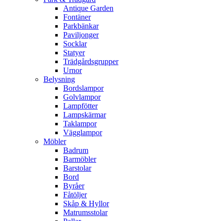
Antique Garden
Fontäner
Parkbänkar
Paviljonger
Socklar
Statyer
Trädgårdsgrupper
Urnor
Belysning
Bordslampor
Golvlampor
Lampfötter
Lampskärmar
Taklampor
Vägglampor
Möbler
Badrum
Barmöbler
Barstolar
Bord
Byråer
Fåtöljer
Skåp & Hyllor
Matrumsstolar