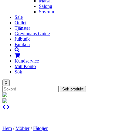
Matsal
Salong
Sovrum
Sale
Outlet
Tjänster
Grevinnans Guide
Julbutik
Butiken
Kundservice
Mitt Konto
Sök
╳
Sök produkt
Hem
/
Möbler
/
Fåtöljer