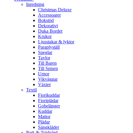
Inredning
Christmas Deluxe
Accessoarer
Bokstöd
Dekorativt
Duka Bordet
Krukor
Ljusstakar & lyktor
Paraplyställ
Speglar
Tavlor
Till Baren
Till Spisen
Urnor
Vikväggar
Växter
Textil
Fiorikuddar
Fioriplädar
Gobelänger
Kuddar
Mattor
Plädar
Sängkläder
Park & Trädgård