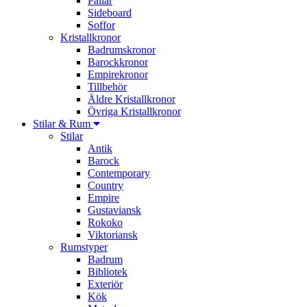
Pallar
Sideboard
Soffor
Kristallkronor
Badrumskronor
Barockkronor
Empirekronor
Tillbehör
Äldre Kristallkronor
Övriga Kristallkronor
Stilar & Rum
Stilar
Antik
Barock
Contemporary
Country
Empire
Gustaviansk
Rokoko
Viktoriansk
Rumstyper
Badrum
Bibliotek
Exteriör
Kök