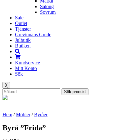
Matsal
Salong
Sovrum
Sale
Outlet
Tjänster
Grevinnans Guide
Julbutik
Butiken
Kundservice
Mitt Konto
Sök
╳
Sök produkt
Hem
/
Möbler
/
Byråer
Byrå ”Frida”