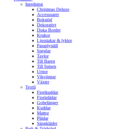
Inredning
Christmas Deluxe
Accessoarer
Bokstöd
Dekorativt
Duka Bordet
Krukor
Ljusstakar & lyktor
Paraplyställ
Speglar
Tavlor
Till Baren
Till Spisen
Urnor
Vikväggar
Växter
Textil
Fiorikuddar
Fioriplädar
Gobelänger
Kuddar
Mattor
Plädar
Sängkläder
Park & Trädgård