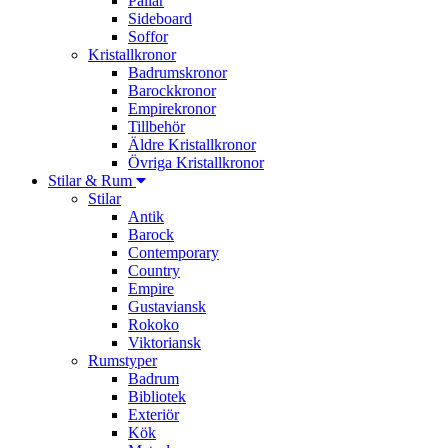
Pallar
Sideboard
Soffor
Kristallkronor
Badrumskronor
Barockkronor
Empirekronor
Tillbehör
Äldre Kristallkronor
Övriga Kristallkronor
Stilar & Rum
Stilar
Antik
Barock
Contemporary
Country
Empire
Gustaviansk
Rokoko
Viktoriansk
Rumstyper
Badrum
Bibliotek
Exteriör
Kök