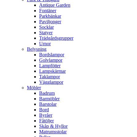
Antique Garden
Fontäner
Parkbänkar
Paviljonger
Socklar
Statyer
Trädgårdsgrupper
Urnor
Belysning
Bordslampor
Golvlampor
Lampfötter
Lampskärmar
Taklampor
Vägglampor
Möbler
Badrum
Barmöbler
Barstolar
Bord
Byråer
Fåtöljer
Skåp & Hyllor
Matrumsstolar