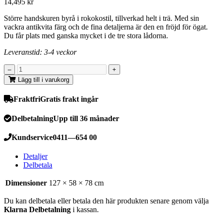
14,495
kr
Större handskuren byrå i rokokostil, tillverkad helt i trä. Med sin
vackra antikvita färg och de fina detaljerna är den en fröjd för ögat.
Du får plats med ganska mycket i de tre stora lådorna.
Leveranstid: 3-4 veckor
Lägg till i varukorg
Fraktfri
Gratis frakt ingår
Delbetalning
Upp till 36 månader
Kundservice
0411—654 00
Detaljer
Delbetala
Dimensioner
127 × 58 × 78 cm
Du kan delbetala eller betala den här produkten senare genom välja
Klarna Delbetalning
i kassan.