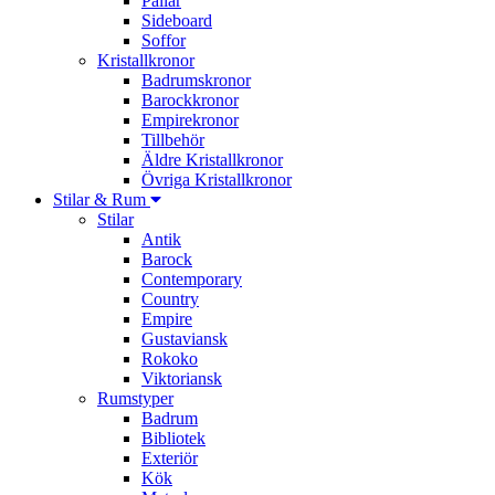
Pallar
Sideboard
Soffor
Kristallkronor
Badrumskronor
Barockkronor
Empirekronor
Tillbehör
Äldre Kristallkronor
Övriga Kristallkronor
Stilar & Rum
Stilar
Antik
Barock
Contemporary
Country
Empire
Gustaviansk
Rokoko
Viktoriansk
Rumstyper
Badrum
Bibliotek
Exteriör
Kök