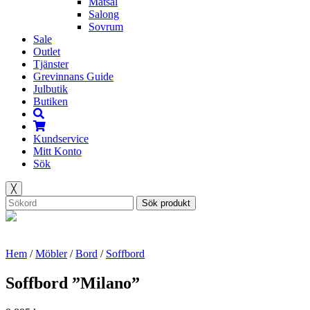
Matsal
Salong
Sovrum
Sale
Outlet
Tjänster
Grevinnans Guide
Julbutik
Butiken
Kundservice
Mitt Konto
Sök
╳
Sök produkt
Hem
/
Möbler
/
Bord
/
Soffbord
Soffbord ”Milano”