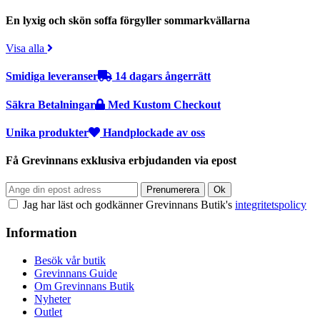
En lyxig och skön soffa förgyller sommarkvällarna
Visa alla
Smidiga leveranser
14 dagars ångerrätt
Säkra Betalningar
Med Kustom Checkout
Unika produkter
Handplockade av oss
Få Grevinnans exklusiva erbjudanden via epost
Jag har läst och godkänner Grevinnans Butik's
integritetspolicy
Information
Besök vår butik
Grevinnans Guide
Om Grevinnans Butik
Nyheter
Outlet