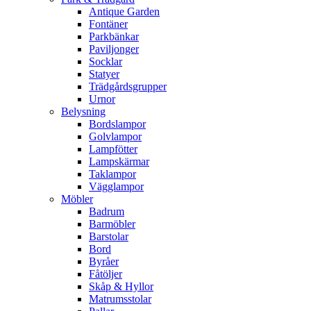
Antique Garden
Fontäner
Parkbänkar
Paviljonger
Socklar
Statyer
Trädgårdsgrupper
Urnor
Belysning
Bordslampor
Golvlampor
Lampfötter
Lampskärmar
Taklampor
Vägglampor
Möbler
Badrum
Barmöbler
Barstolar
Bord
Byråer
Fåtöljer
Skåp & Hyllor
Matrumsstolar