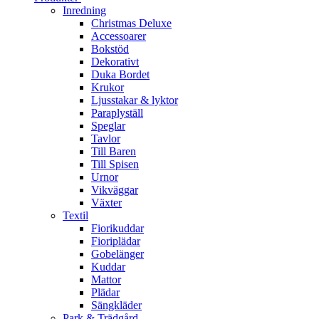
Inredning
Christmas Deluxe
Accessoarer
Bokstöd
Dekorativt
Duka Bordet
Krukor
Ljusstakar & lyktor
Paraplyställ
Speglar
Tavlor
Till Baren
Till Spisen
Urnor
Vikväggar
Växter
Textil
Fiorikuddar
Fioriplädar
Gobelänger
Kuddar
Mattor
Plädar
Sängkläder
Park & Trädgård