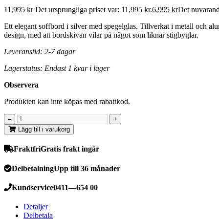
11,995
kr
Det ursprungliga priset var: 11,995 kr.
6,995
kr
Det nuvarande
Ett elegant soffbord i silver med spegelglas. Tillverkat i metall och
design, med att bordskivan vilar på något som liknar stigbyglar.
Leveranstid: 2-7 dagar
Lagerstatus: Endast 1 kvar i lager
Observera
Produkten kan inte köpas med rabattkod.
Lägg till i varukorg
Fraktfri
Gratis frakt ingår
Delbetalning
Upp till 36 månader
Kundservice
0411—654 00
Detaljer
Delbetala