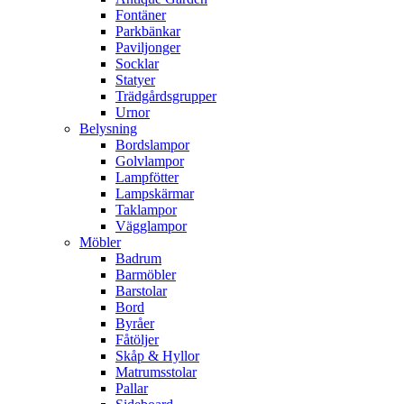
Fontäner
Parkbänkar
Paviljonger
Socklar
Statyer
Trädgårdsgrupper
Urnor
Belysning
Bordslampor
Golvlampor
Lampfötter
Lampskärmar
Taklampor
Vägglampor
Möbler
Badrum
Barmöbler
Barstolar
Bord
Byråer
Fåtöljer
Skåp & Hyllor
Matrumsstolar
Pallar