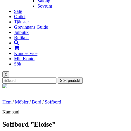
Salong
Sovrum
Sale
Outlet
Tjänster
Grevinnans Guide
Julbutik
Butiken
Kundservice
Mitt Konto
Sök
╳
Sök produkt
Hem
/
Möbler
/
Bord
/
Soffbord
Kampanj
Soffbord ”Eloise”