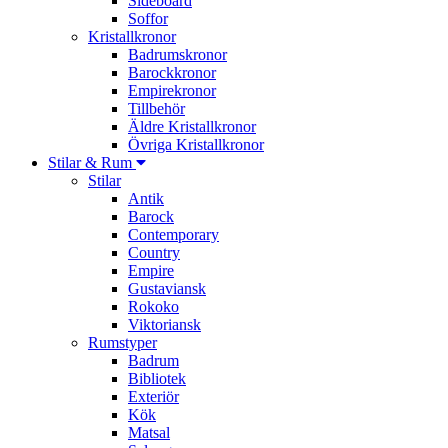
Sideboard
Soffor
Kristallkronor
Badrumskronor
Barockkronor
Empirekronor
Tillbehör
Äldre Kristallkronor
Övriga Kristallkronor
Stilar & Rum
Stilar
Antik
Barock
Contemporary
Country
Empire
Gustaviansk
Rokoko
Viktoriansk
Rumstyper
Badrum
Bibliotek
Exteriör
Kök
Matsal