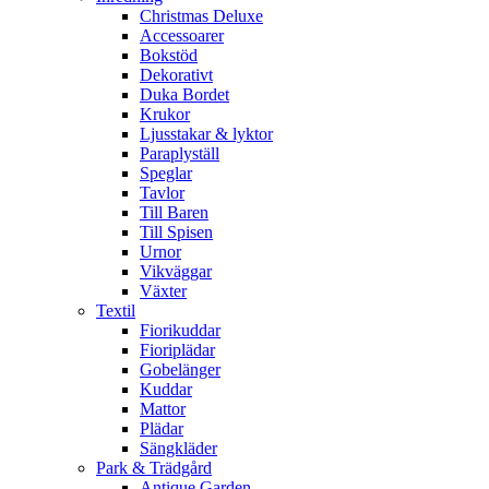
Christmas Deluxe
Accessoarer
Bokstöd
Dekorativt
Duka Bordet
Krukor
Ljusstakar & lyktor
Paraplyställ
Speglar
Tavlor
Till Baren
Till Spisen
Urnor
Vikväggar
Växter
Textil
Fiorikuddar
Fioriplädar
Gobelänger
Kuddar
Mattor
Plädar
Sängkläder
Park & Trädgård
Antique Garden