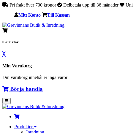
Fri frakt över 700 kronor
Delbetala upp till 36 månader
Unik
Mitt Konto
Till Kassan
0
artiklar
╳
Min Varukorg
Din varukorg innehåller inga varor
Börja handla
Produkter
Inredning