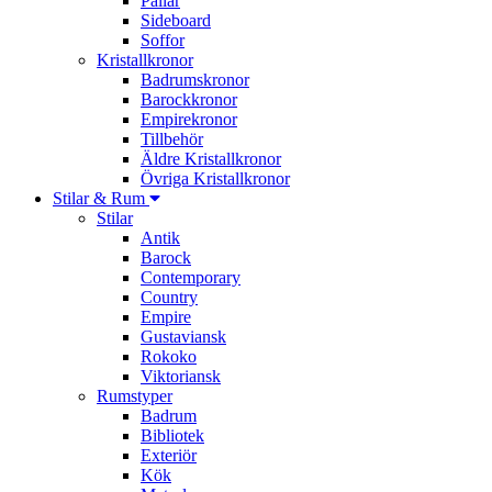
Pallar
Sideboard
Soffor
Kristallkronor
Badrumskronor
Barockkronor
Empirekronor
Tillbehör
Äldre Kristallkronor
Övriga Kristallkronor
Stilar & Rum
Stilar
Antik
Barock
Contemporary
Country
Empire
Gustaviansk
Rokoko
Viktoriansk
Rumstyper
Badrum
Bibliotek
Exteriör
Kök