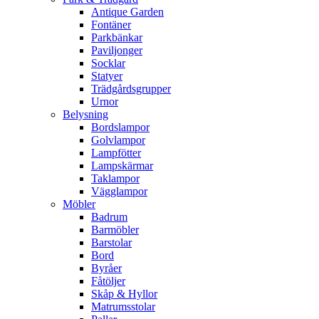
Antique Garden
Fontäner
Parkbänkar
Paviljonger
Socklar
Statyer
Trädgårdsgrupper
Urnor
Belysning
Bordslampor
Golvlampor
Lampfötter
Lampskärmar
Taklampor
Vägglampor
Möbler
Badrum
Barmöbler
Barstolar
Bord
Byråer
Fåtöljer
Skåp & Hyllor
Matrumsstolar