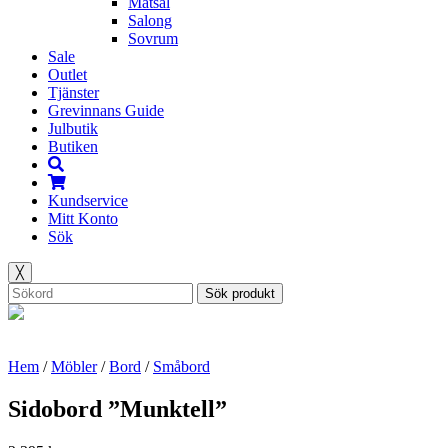
Matsal
Salong
Sovrum
Sale
Outlet
Tjänster
Grevinnans Guide
Julbutik
Butiken
Kundservice
Mitt Konto
Sök
╳
Sök produkt
Hem
/
Möbler
/
Bord
/
Småbord
Sidobord ”Munktell”