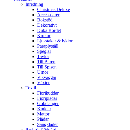
Inredning
Christmas Deluxe
Accessoarer
Bokstöd
Dekorativt
Duka Bordet
Krukor
Ljusstakar & lyktor
Paraplyställ
Speglar
Tavlor
Till Baren
Till Spisen
Urnor
Vikväggar
Växter
Textil
Fiorikuddar
Fioriplädar
Gobelänger
Kuddar
Mattor
Plädar
Sängkläder
Park & Trädgård