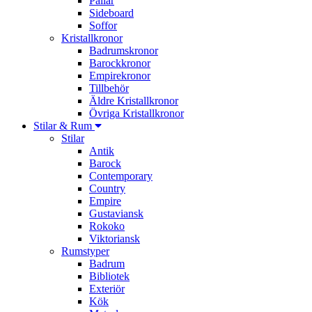
Pallar
Sideboard
Soffor
Kristallkronor
Badrumskronor
Barockkronor
Empirekronor
Tillbehör
Äldre Kristallkronor
Övriga Kristallkronor
Stilar & Rum
Stilar
Antik
Barock
Contemporary
Country
Empire
Gustaviansk
Rokoko
Viktoriansk
Rumstyper
Badrum
Bibliotek
Exteriör
Kök