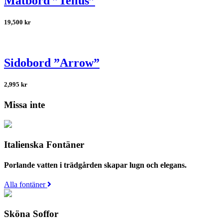
Matbord ”Tellus”
19,500
kr
Sidobord ”Arrow”
2,995
kr
Missa inte
Italienska Fontäner
Porlande vatten i trädgården skapar lugn och elegans.
Alla fontäner
Sköna Soffor