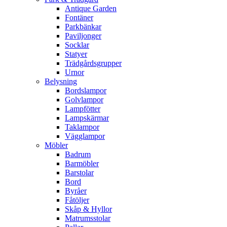
Antique Garden
Fontäner
Parkbänkar
Paviljonger
Socklar
Statyer
Trädgårdsgrupper
Urnor
Belysning
Bordslampor
Golvlampor
Lampfötter
Lampskärmar
Taklampor
Vägglampor
Möbler
Badrum
Barmöbler
Barstolar
Bord
Byråer
Fåtöljer
Skåp & Hyllor
Matrumsstolar