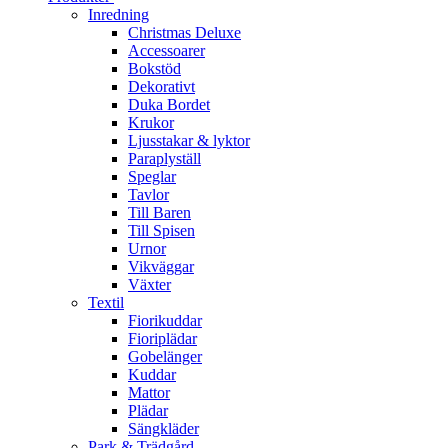
Inredning
Christmas Deluxe
Accessoarer
Bokstöd
Dekorativt
Duka Bordet
Krukor
Ljusstakar & lyktor
Paraplyställ
Speglar
Tavlor
Till Baren
Till Spisen
Urnor
Vikväggar
Växter
Textil
Fiorikuddar
Fioriplädar
Gobelänger
Kuddar
Mattor
Plädar
Sängkläder
Park & Trädgård