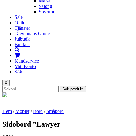
Matsal
Salong
Sovrum
Sale
Outlet
Tjänster
Grevinnans Guide
Julbutik
Butiken
Kundservice
Mitt Konto
Sök
╳
Sök produkt
Hem
/
Möbler
/
Bord
/
Småbord
Sidobord ”Lawyer