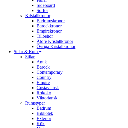
Pallar
Sideboard
Soffor
Kristallkronor
Badrumskronor
Barockkronor
Empirekronor
Tillbehör
Äldre Kristallkronor
Övriga Kristallkronor
Stilar & Rum
Stilar
Antik
Barock
Contemporary
Country
Empire
Gustaviansk
Rokoko
Viktoriansk
Rumstyper
Badrum
Bibliotek
Exteriör
Kök