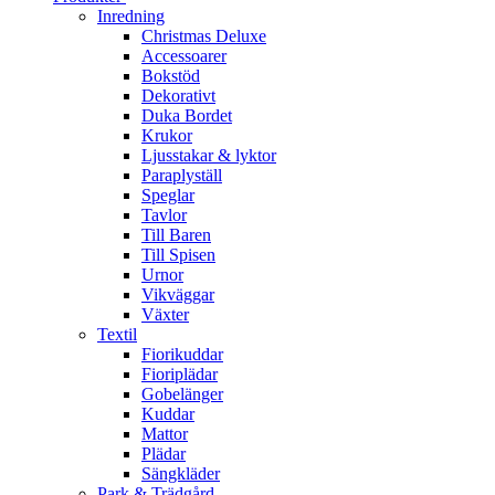
Inredning
Christmas Deluxe
Accessoarer
Bokstöd
Dekorativt
Duka Bordet
Krukor
Ljusstakar & lyktor
Paraplyställ
Speglar
Tavlor
Till Baren
Till Spisen
Urnor
Vikväggar
Växter
Textil
Fiorikuddar
Fioriplädar
Gobelänger
Kuddar
Mattor
Plädar
Sängkläder
Park & Trädgård