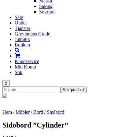
Matsal
Salong
Sovrum
Sale
Outlet
Tjänster
Grevinnans Guide
Julbutik
Butiken
Kundservice
Mitt Konto
Sök
╳
Sök produkt
Hem
/
Möbler
/
Bord
/
Småbord
Sidobord ”Cylinder”