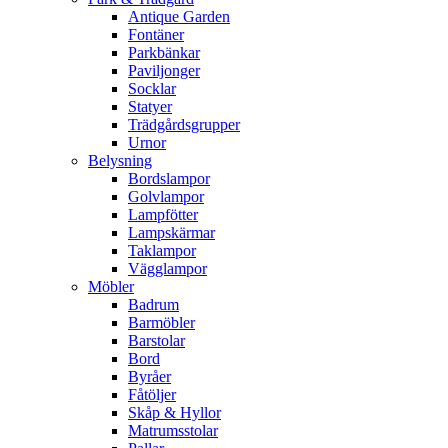
Antique Garden
Fontäner
Parkbänkar
Paviljonger
Socklar
Statyer
Trädgårdsgrupper
Urnor
Belysning
Bordslampor
Golvlampor
Lampfötter
Lampskärmar
Taklampor
Vägglampor
Möbler
Badrum
Barmöbler
Barstolar
Bord
Byråer
Fåtöljer
Skåp & Hyllor
Matrumsstolar