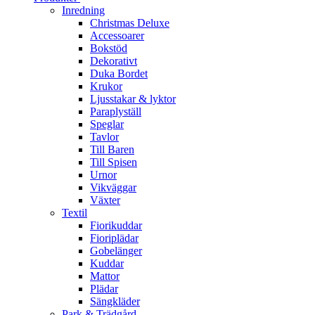
Inredning
Christmas Deluxe
Accessoarer
Bokstöd
Dekorativt
Duka Bordet
Krukor
Ljusstakar & lyktor
Paraplyställ
Speglar
Tavlor
Till Baren
Till Spisen
Urnor
Vikväggar
Växter
Textil
Fiorikuddar
Fioriplädar
Gobelänger
Kuddar
Mattor
Plädar
Sängkläder
Park & Trädgård