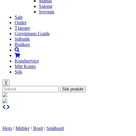
Matsal
Salong
Sovrum
Sale
Outlet
Tjänster
Grevinnans Guide
Julbutik
Butiken
Kundservice
Mitt Konto
Sök
╳
Sök produkt
Hem
/
Möbler
/
Bord
/
Småbord