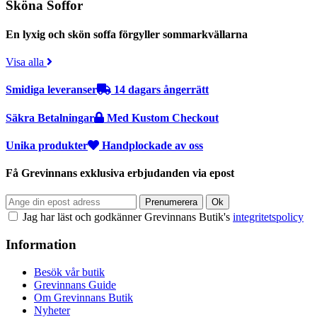
Sköna Soffor
En lyxig och skön soffa förgyller sommarkvällarna
Visa alla
Smidiga leveranser
14 dagars ångerrätt
Säkra Betalningar
Med Kustom Checkout
Unika produkter
Handplockade av oss
Få Grevinnans exklusiva erbjudanden via epost
Jag har läst och godkänner Grevinnans Butik's
integritetspolicy
Information
Besök vår butik
Grevinnans Guide
Om Grevinnans Butik
Nyheter