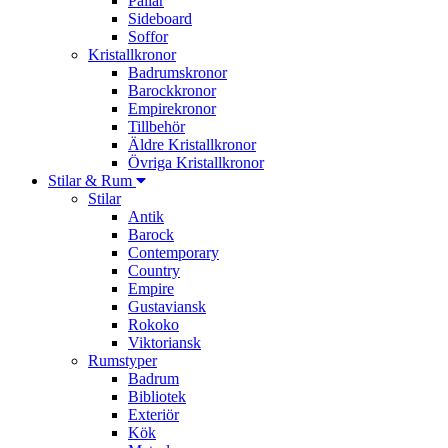
Pallar
Sideboard
Soffor
Kristallkronor
Badrumskronor
Barockkronor
Empirekronor
Tillbehör
Äldre Kristallkronor
Övriga Kristallkronor
Stilar & Rum
Stilar
Antik
Barock
Contemporary
Country
Empire
Gustaviansk
Rokoko
Viktoriansk
Rumstyper
Badrum
Bibliotek
Exteriör
Kök