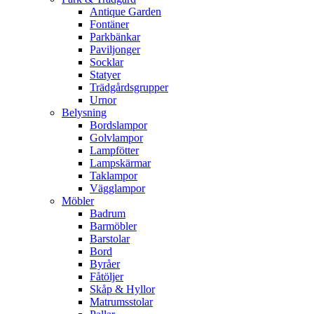
Antique Garden
Fontäner
Parkbänkar
Paviljonger
Socklar
Statyer
Trädgårdsgrupper
Urnor
Belysning
Bordslampor
Golvlampor
Lampfötter
Lampskärmar
Taklampor
Vägglampor
Möbler
Badrum
Barmöbler
Barstolar
Bord
Byråer
Fåtöljer
Skåp & Hyllor
Matrumsstolar