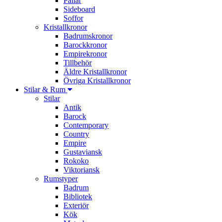
Pallar
Sideboard
Soffor
Kristallkronor
Badrumskronor
Barockkronor
Empirekronor
Tillbehör
Äldre Kristallkronor
Övriga Kristallkronor
Stilar & Rum
Stilar
Antik
Barock
Contemporary
Country
Empire
Gustaviansk
Rokoko
Viktoriansk
Rumstyper
Badrum
Bibliotek
Exteriör
Kök