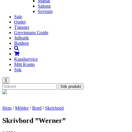
Matsal
Salong
Sovrum
Sale
Outlet
Tjänster
Grevinnans Guide
Julbutik
Butiken
Kundservice
Mitt Konto
Sök
╳
Sök produkt
Hem
/
Möbler
/
Bord
/
Skrivbord
Skrivbord ”Werner”