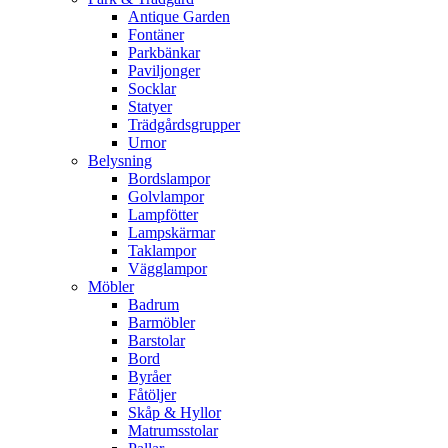
Antique Garden
Fontäner
Parkbänkar
Paviljonger
Socklar
Statyer
Trädgårdsgrupper
Urnor
Belysning
Bordslampor
Golvlampor
Lampfötter
Lampskärmar
Taklampor
Vägglampor
Möbler
Badrum
Barmöbler
Barstolar
Bord
Byråer
Fåtöljer
Skåp & Hyllor
Matrumsstolar