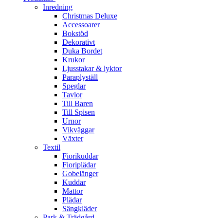
Inredning
Christmas Deluxe
Accessoarer
Bokstöd
Dekorativt
Duka Bordet
Krukor
Ljusstakar & lyktor
Paraplyställ
Speglar
Tavlor
Till Baren
Till Spisen
Urnor
Vikväggar
Växter
Textil
Fiorikuddar
Fioriplädar
Gobelänger
Kuddar
Mattor
Plädar
Sängkläder
Park & Trädgård