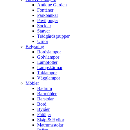
Antique Garden
Fontäner
Parkbänkar
Paviljonger
Socklar
Statyer
Trädgårdsgrupper
Urnor
Belysning
Bordslampor
Golvlampor
Lampfötter
Lampskärmar
Taklampor
Vägglampor
Möbler
Badrum
Barmöbler
Barstolar
Bord
Byråer
Fåtöljer
Skåp & Hyllor
Matrumsstolar