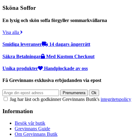
Sköna Soffor
En lyxig och skön soffa förgyller sommarkvällarna
Visa alla
Smidiga leveranser
14 dagars ångerrätt
Säkra Betalningar
Med Kustom Checkout
Unika produkter
Handplockade av oss
Få Grevinnans exklusiva erbjudanden via epost
Jag har läst och godkänner Grevinnans Butik's
integritetspolicy
Information
Besök vår butik
Grevinnans Guide
Om Grevinnans Butik