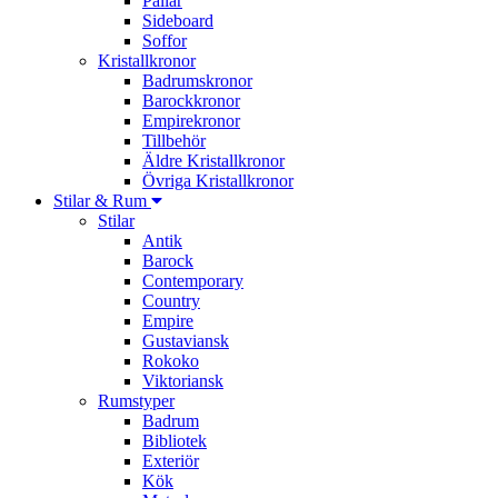
Pallar
Sideboard
Soffor
Kristallkronor
Badrumskronor
Barockkronor
Empirekronor
Tillbehör
Äldre Kristallkronor
Övriga Kristallkronor
Stilar & Rum
Stilar
Antik
Barock
Contemporary
Country
Empire
Gustaviansk
Rokoko
Viktoriansk
Rumstyper
Badrum
Bibliotek
Exteriör
Kök