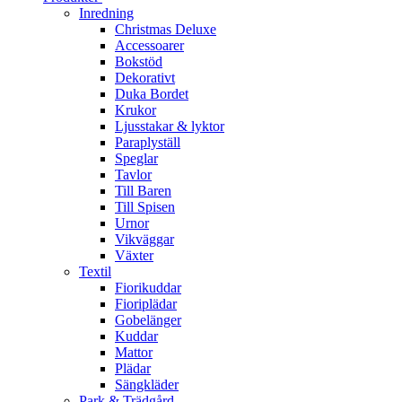
Inredning
Christmas Deluxe
Accessoarer
Bokstöd
Dekorativt
Duka Bordet
Krukor
Ljusstakar & lyktor
Paraplyställ
Speglar
Tavlor
Till Baren
Till Spisen
Urnor
Vikväggar
Växter
Textil
Fiorikuddar
Fioriplädar
Gobelänger
Kuddar
Mattor
Plädar
Sängkläder
Park & Trädgård