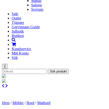
Matsal
Salong
Sovrum
Sale
Outlet
Tjänster
Grevinnans Guide
Julbutik
Butiken
Kundservice
Mitt Konto
Sök
╳
Sök produkt
Hem
/
Möbler
/
Bord
/
Matbord