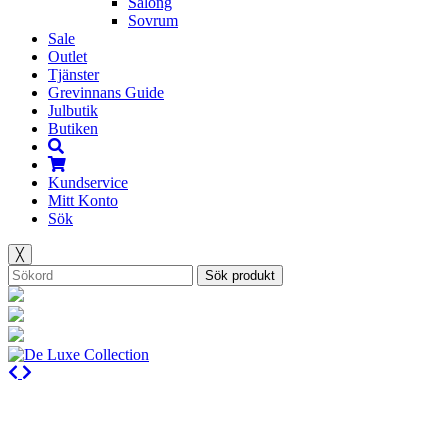
Salong
Sovrum
Sale
Outlet
Tjänster
Grevinnans Guide
Julbutik
Butiken
Kundservice
Mitt Konto
Sök
╳
Sök produkt