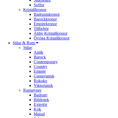
Sideboard
Soffor
Kristallkronor
Badrumskronor
Barockkronor
Empirekronor
Tillbehör
Äldre Kristallkronor
Övriga Kristallkronor
Stilar & Rum
Stilar
Antik
Barock
Contemporary
Country
Empire
Gustaviansk
Rokoko
Viktoriansk
Rumstyper
Badrum
Bibliotek
Exteriör
Kök
Matsal