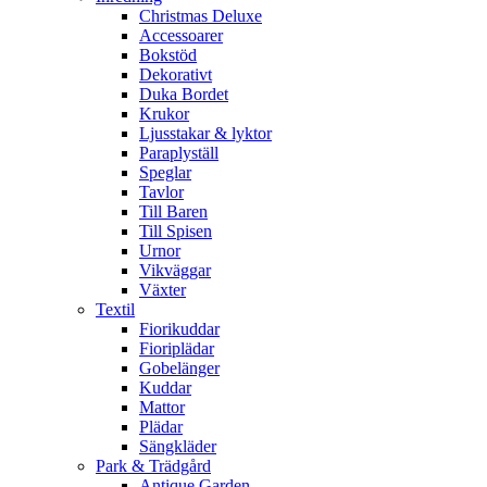
Christmas Deluxe
Accessoarer
Bokstöd
Dekorativt
Duka Bordet
Krukor
Ljusstakar & lyktor
Paraplyställ
Speglar
Tavlor
Till Baren
Till Spisen
Urnor
Vikväggar
Växter
Textil
Fiorikuddar
Fioriplädar
Gobelänger
Kuddar
Mattor
Plädar
Sängkläder
Park & Trädgård
Antique Garden