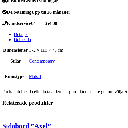
Fraktfri
Gratis frakt ingår
Delbetalning
Upp till 36 månader
Kundservice
0411—654 00
Detaljer
Delbetala
Dimensioner
172 × 110 × 78 cm
Stilar
Contemporary
Rumstyper
Matsal
Du kan delbetala eller betala den här produkten senare genom välja
K
Relaterade produkter
Sidobord ”Axel”