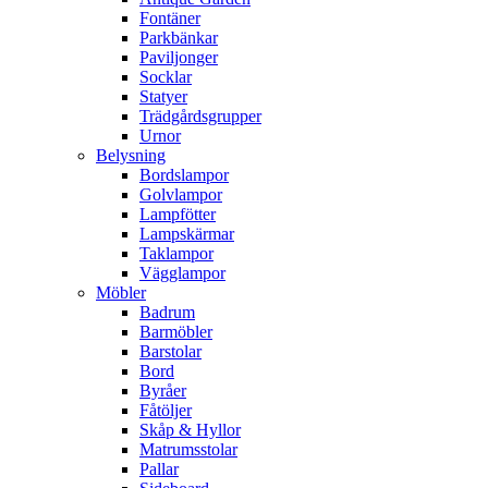
Fontäner
Parkbänkar
Paviljonger
Socklar
Statyer
Trädgårdsgrupper
Urnor
Belysning
Bordslampor
Golvlampor
Lampfötter
Lampskärmar
Taklampor
Vägglampor
Möbler
Badrum
Barmöbler
Barstolar
Bord
Byråer
Fåtöljer
Skåp & Hyllor
Matrumsstolar
Pallar