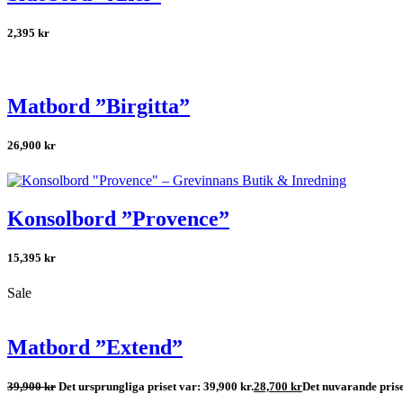
2,395
kr
Matbord ”Birgitta”
26,900
kr
Konsolbord ”Provence”
15,395
kr
Sale
Matbord ”Extend”
39,900
kr
Det ursprungliga priset var: 39,900 kr.
28,700
kr
Det nuvarande prise