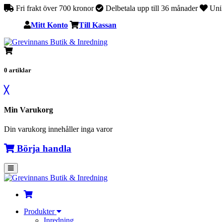
Fri frakt över 700 kronor
Delbetala upp till 36 månader
Unik
Mitt Konto
Till Kassan
0
artiklar
╳
Min Varukorg
Din varukorg innehåller inga varor
Börja handla
Produkter
Inredning