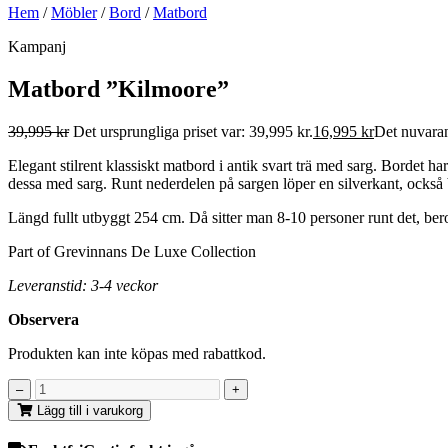
Hem
/
Möbler
/
Bord
/
Matbord
Kampanj
Matbord ”Kilmoore”
39,995
kr
Det ursprungliga priset var: 39,995 kr.
16,995
kr
Det nuvaran
Elegant stilrent klassiskt matbord i antik svart trä med sarg. Bordet h
dessa med sarg. Runt nederdelen på sargen löper en silverkant, också 
Längd fullt utbyggt 254 cm. Då sitter man 8-10 personer runt det, bero
Part of Grevinnans De Luxe Collection
Leveranstid: 3-4 veckor
Observera
Produkten kan inte köpas med rabattkod.
Lägg till i varukorg