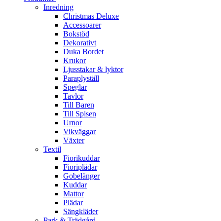
Inredning
Christmas Deluxe
Accessoarer
Bokstöd
Dekorativt
Duka Bordet
Krukor
Ljusstakar & lyktor
Paraplyställ
Speglar
Tavlor
Till Baren
Till Spisen
Urnor
Vikväggar
Växter
Textil
Fiorikuddar
Fioriplädar
Gobelänger
Kuddar
Mattor
Plädar
Sängkläder
Park & Trädgård