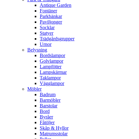
Antique Garden
Fontäner
Parkbänkar
Paviljonger
Socklar
Statyer
Trädgårdsgrupper
Urnor
Belysning
Bordslampor
Golvlampor
Lampfötter
Lampskärmar
Taklampor
Vägglampor
Möbler
Badrum
Barmöbler
Barstolar
Bord
Byråer
Fåtöljer
Skåp & Hyllor
Matrumsstolar