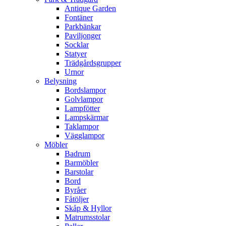
Antique Garden
Fontäner
Parkbänkar
Paviljonger
Socklar
Statyer
Trädgårdsgrupper
Urnor
Belysning
Bordslampor
Golvlampor
Lampfötter
Lampskärmar
Taklampor
Vägglampor
Möbler
Badrum
Barmöbler
Barstolar
Bord
Byråer
Fåtöljer
Skåp & Hyllor
Matrumsstolar