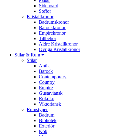
Pallar
Sideboard
Soffor
Kristallkronor
Badrumskronor
Barockkronor
Empirekronor
Tillbehör
Äldre Kristallkronor
Övriga Kristallkronor
Stilar & Rum
Stilar
Antik
Barock
Contemporary
Country
Empire
Gustaviansk
Rokoko
Viktoriansk
Rumstyper
Badrum
Bibliotek
Exteriör
Kök