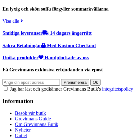
En lyxig och skön soffa förgyller sommarkvällarna
Visa alla
Smidiga leveranser
14 dagars ångerrätt
Säkra Betalningar
Med Kustom Checkout
Unika produkter
Handplockade av oss
Få Grevinnans exklusiva erbjudanden via epost
Jag har läst och godkänner Grevinnans Butik's
integritetspolicy
Information
Besök vår butik
Grevinnans Guide
Om Grevinnans Butik
Nyheter
Outlet