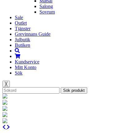
Matsal
Salong
Sovrum
Sale
Outlet
Tjänster
Grevinnans Guide
Julbutik
Butiken
Kundservice
Mitt Konto
Sök
╳
Sök produkt