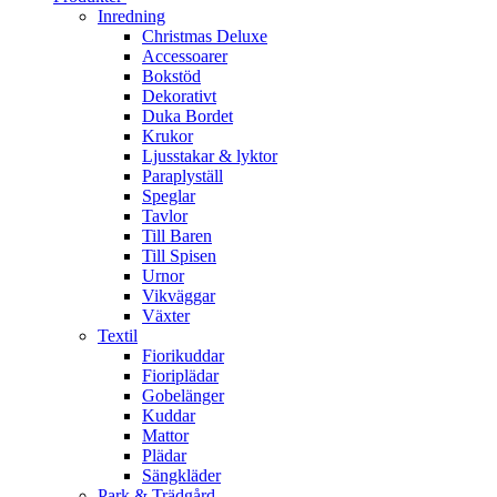
Inredning
Christmas Deluxe
Accessoarer
Bokstöd
Dekorativt
Duka Bordet
Krukor
Ljusstakar & lyktor
Paraplyställ
Speglar
Tavlor
Till Baren
Till Spisen
Urnor
Vikväggar
Växter
Textil
Fiorikuddar
Fioriplädar
Gobelänger
Kuddar
Mattor
Plädar
Sängkläder
Park & Trädgård