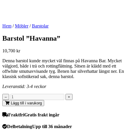
Hem
/
Möbler
/
Barstolar
Barstol ”Havanna”
10,700
kr
Denna barstol kunde mycket väl finnas på Havanna Bar. Mycket
välgjord, både i trä och rottingflätning. Sitsen är klädd med ett
offwhite smutsavvisande tyg. Benen har silverhattar längst ner. En
klassisk sofistikerad sak, denna barstol.
Leveranstid: 3-4 veckor
Lägg till i varukorg
Fraktfri
Gratis frakt ingår
Delbetalning
Upp till 36 månader