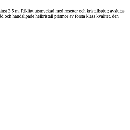
nst 3.5 m. Rikligt utsmyckad med rosetter och kristallspjut; avslutas
h handslipade helkristall prismor av första klass kvalitet, den