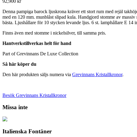
92,900
kr
Denna pampiga barock ljuskrona kräver ett stort rum med rejäl takhöjd 
med en 120 mm. munblåst slipad kula. Handgjord stomme av massiv mäs
bästa. Ljushållare för 10 stycken levande ljus. 6 st. lamphållare E 14 i
Finns även med stomme i nickelsilver, till samma pris.
Hantverkstillverkas helt för hand
Part of Grevinnans De Luxe Collection
Så här köper du
Den här produkten säljs numera via
Grevinnans Kristallkronor
.
Besök Grevinnans Kristallkronor
Missa inte
Italienska Fontäner