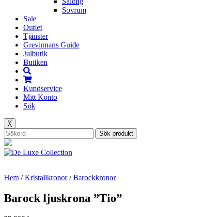
Salong
Sovrum
Sale
Outlet
Tjänster
Grevinnans Guide
Julbutik
Butiken
Kundservice
Mitt Konto
Sök
╳
Sök produkt
Hem
/
Kristallkronor
/
Barockkronor
Barock ljuskrona ”Tio”