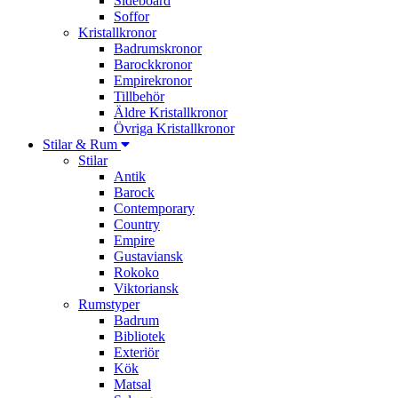
Sideboard
Soffor
Kristallkronor
Badrumskronor
Barockkronor
Empirekronor
Tillbehör
Äldre Kristallkronor
Övriga Kristallkronor
Stilar & Rum
Stilar
Antik
Barock
Contemporary
Country
Empire
Gustaviansk
Rokoko
Viktoriansk
Rumstyper
Badrum
Bibliotek
Exteriör
Kök
Matsal