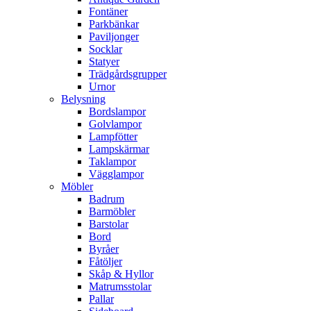
Fontäner
Parkbänkar
Paviljonger
Socklar
Statyer
Trädgårdsgrupper
Urnor
Belysning
Bordslampor
Golvlampor
Lampfötter
Lampskärmar
Taklampor
Vägglampor
Möbler
Badrum
Barmöbler
Barstolar
Bord
Byråer
Fåtöljer
Skåp & Hyllor
Matrumsstolar
Pallar