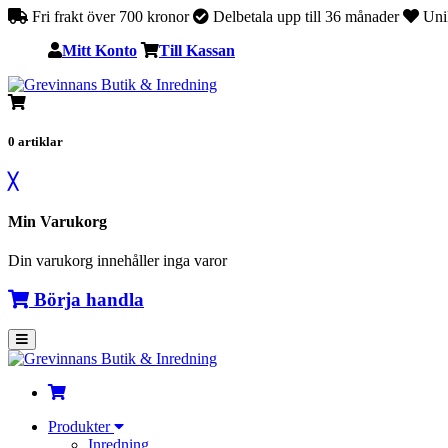
Fri frakt över 700 kronor
Delbetala upp till 36 månader
Unik
Mitt Konto
Till Kassan
0
artiklar
╳
Min Varukorg
Din varukorg innehåller inga varor
Börja handla
Produkter
Inredning