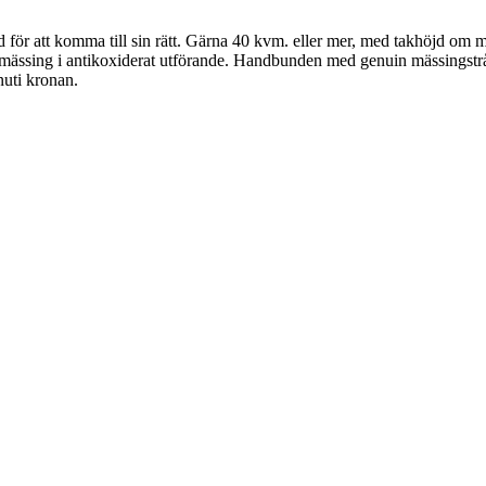
för att komma till sin rätt. Gärna 40 kvm. eller mer, med takhöjd om mi
sing i antikoxiderat utförande. Handbunden med genuin mässingstråd oc
nuti kronan.