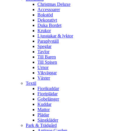
Christmas Deluxe
Accessoarer
Bokstöd
Dekorativt
Duka Bordet
Krukor
Ljusstakar & lyktor
Paraplyställ
Speglar
Tavlor
Till Baren
Till Spisen
Urnor
Vikväggar
Växter
Textil
Fiorikuddar
Fioriplädar
Gobelänger
Kuddar
Mattor
Plädar
Sängkläder
Park & Trädgård
Antique Garden