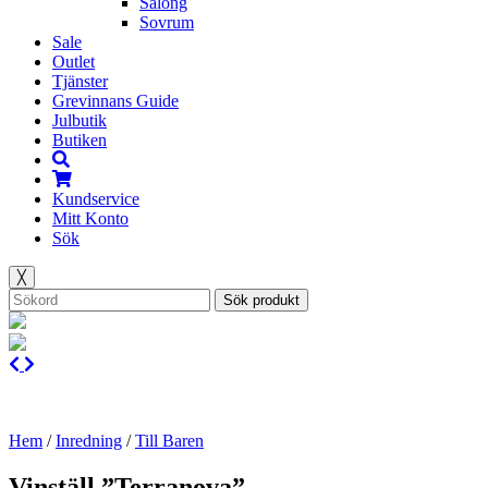
Salong
Sovrum
Sale
Outlet
Tjänster
Grevinnans Guide
Julbutik
Butiken
Kundservice
Mitt Konto
Sök
╳
Sök produkt
Hem
/
Inredning
/
Till Baren
Vinställ ”Terranova”