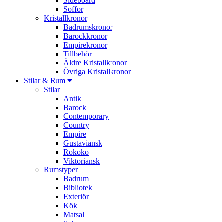
Sideboard
Soffor
Kristallkronor
Badrumskronor
Barockkronor
Empirekronor
Tillbehör
Äldre Kristallkronor
Övriga Kristallkronor
Stilar & Rum
Stilar
Antik
Barock
Contemporary
Country
Empire
Gustaviansk
Rokoko
Viktoriansk
Rumstyper
Badrum
Bibliotek
Exteriör
Kök
Matsal