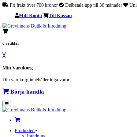
Fri frakt över 700 kronor
Delbetala upp till 36 månader
Unik
Mitt Konto
Till Kassan
0
artiklar
╳
Min Varukorg
Din varukorg innehåller inga varor
Börja handla
Produkter
Inredning