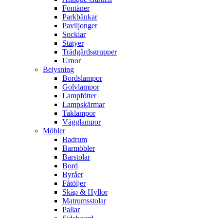
Fontäner
Parkbänkar
Paviljonger
Socklar
Statyer
Trädgårdsgrupper
Urnor
Belysning
Bordslampor
Golvlampor
Lampfötter
Lampskärmar
Taklampor
Vägglampor
Möbler
Badrum
Barmöbler
Barstolar
Bord
Byråer
Fåtöljer
Skåp & Hyllor
Matrumsstolar
Pallar