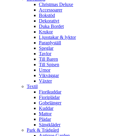
Christmas Deluxe
Accessoarer
Bokstöd
Dekorativt
Duka Bordet
Krukor
Ljusstakar & lyktor
Paraplyställ
Speglar
Tavlor
Till Baren
Till Spisen
Urnor
Vikväggar
Växter
Textil
Fiorikuddar
Fioriplädar
Gobelänger
Kuddar
Mattor
Plädar
Sängkläder
Park & Trädgård
Antique Garden