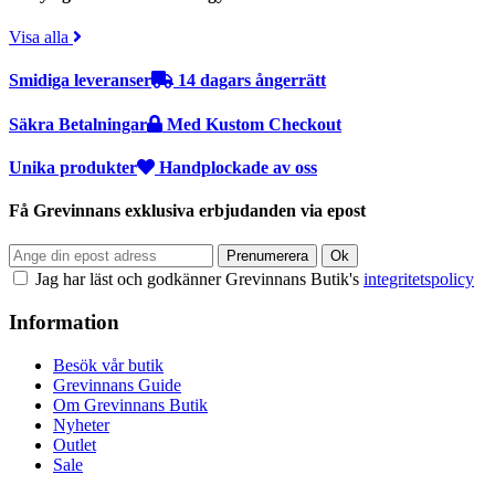
Visa alla
Smidiga leveranser
14 dagars ångerrätt
Säkra Betalningar
Med Kustom Checkout
Unika produkter
Handplockade av oss
Få Grevinnans exklusiva erbjudanden via epost
Jag har läst och godkänner Grevinnans Butik's
integritetspolicy
Information
Besök vår butik
Grevinnans Guide
Om Grevinnans Butik
Nyheter
Outlet
Sale