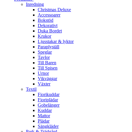
Inredning
Christmas Deluxe
Accessoarer
Bokstöd
Dekorativt
Duka Bordet
Krukor
Ljusstakar & lyktor
Paraplyställ
Speglar
Tavlor
Till Baren
Till Spisen
Urnor
Vikväggar
Växter
Textil
Fiorikuddar
Fioriplädar
Gobelänger
Kuddar
Mattor
Plädar
Sängkläder
Park & Trädgård