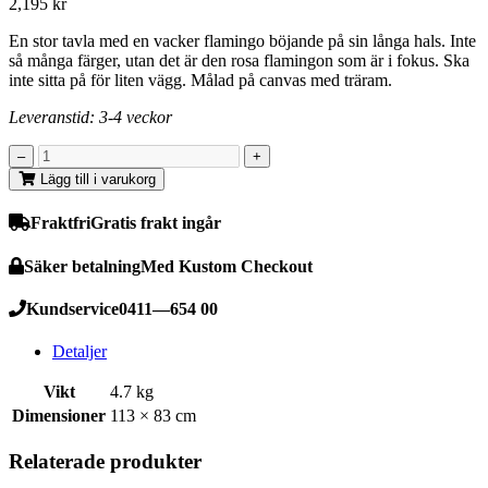
2,195
kr
En stor tavla med en vacker flamingo böjande på sin långa hals. Inte
så många färger, utan det är den rosa flamingon som är i fokus. Ska
inte sitta på för liten vägg. Målad på canvas med träram.
Leveranstid: 3-4 veckor
Lägg till i varukorg
Fraktfri
Gratis frakt ingår
Säker betalning
Med Kustom Checkout
Kundservice
0411—654 00
Detaljer
Vikt
4.7 kg
Dimensioner
113 × 83 cm
Relaterade produkter