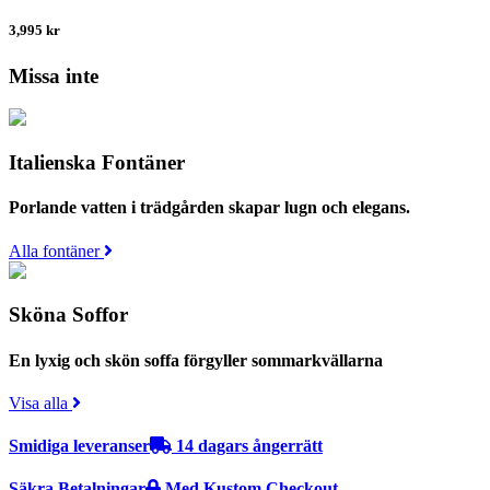
3,995
kr
Missa inte
Italienska Fontäner
Porlande vatten i trädgården skapar lugn och elegans.
Alla fontäner
Sköna Soffor
En lyxig och skön soffa förgyller sommarkvällarna
Visa alla
Smidiga leveranser
14 dagars ångerrätt
Säkra Betalningar
Med Kustom Checkout