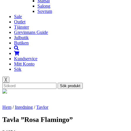
Matsal
Salong
Sovrum
Sale
Outlet
Tjänster
Grevinnans Guide
Julbutik
Butiken
Kundservice
Mitt Konto
Sök
╳
Sök produkt
Hem
/
Inredning
/
Tavlor
Tavla ”Rosa Flamingo”