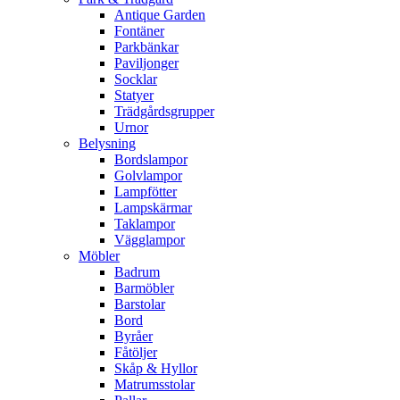
Antique Garden
Fontäner
Parkbänkar
Paviljonger
Socklar
Statyer
Trädgårdsgrupper
Urnor
Belysning
Bordslampor
Golvlampor
Lampfötter
Lampskärmar
Taklampor
Vägglampor
Möbler
Badrum
Barmöbler
Barstolar
Bord
Byråer
Fåtöljer
Skåp & Hyllor
Matrumsstolar