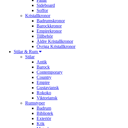
Pallar
Sideboard
Soffor
Kristallkronor
Badrumskronor
Barockkronor
Empirekronor
Tillbehör
Äldre Kristallkronor
Övriga Kristallkronor
Stilar & Rum
Stilar
Antik
Barock
Contemporary
Country
Empire
Gustaviansk
Rokoko
Viktoriansk
Rumstyper
Badrum
Bibliotek
Exteriör
Kök