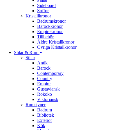
Pallar
Sideboard
Soffor
Kristallkronor
Badrumskronor
Barockkronor
Empirekronor
Tillbehör
Äldre Kristallkronor
Övriga Kristallkronor
Stilar & Rum
Stilar
Antik
Barock
Contemporary
Country
Empire
Gustaviansk
Rokoko
Viktoriansk
Rumstyper
Badrum
Bibliotek
Exteriör
Kök