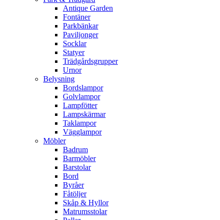
Antique Garden
Fontäner
Parkbänkar
Paviljonger
Socklar
Statyer
Trädgårdsgrupper
Urnor
Belysning
Bordslampor
Golvlampor
Lampfötter
Lampskärmar
Taklampor
Vägglampor
Möbler
Badrum
Barmöbler
Barstolar
Bord
Byråer
Fåtöljer
Skåp & Hyllor
Matrumsstolar