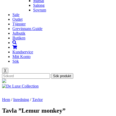
Matsal
Salong
Sovrum
Sale
Outlet
Tjänster
Grevinnans Guide
Julbutik
Butiken
Kundservice
Mitt Konto
Sök
╳
Sök produkt
Hem
/
Inredning
/
Tavlor
Tavla ”Lemur monkey”