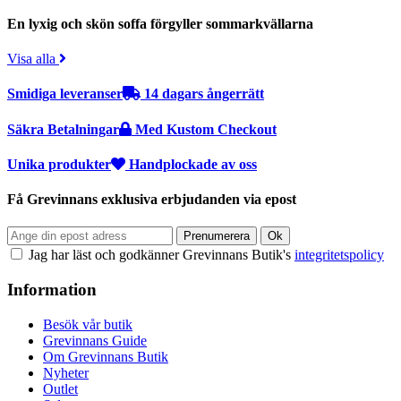
En lyxig och skön soffa förgyller sommarkvällarna
Visa alla
Smidiga leveranser
14 dagars ångerrätt
Säkra Betalningar
Med Kustom Checkout
Unika produkter
Handplockade av oss
Få Grevinnans exklusiva erbjudanden via epost
Jag har läst och godkänner Grevinnans Butik's
integritetspolicy
Information
Besök vår butik
Grevinnans Guide
Om Grevinnans Butik
Nyheter
Outlet