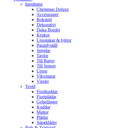
Inredning
Christmas Deluxe
Accessoarer
Bokstöd
Dekorativt
Duka Bordet
Krukor
Ljusstakar & lyktor
Paraplyställ
Speglar
Tavlor
Till Baren
Till Spisen
Urnor
Vikväggar
Växter
Textil
Fiorikuddar
Fioriplädar
Gobelänger
Kuddar
Mattor
Plädar
Sängkläder
Park & Trädgård