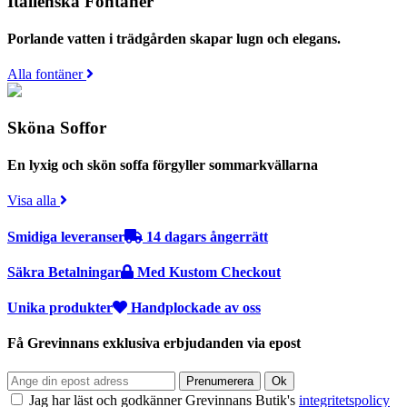
Italienska Fontäner
Porlande vatten i trädgården skapar lugn och elegans.
Alla fontäner
Sköna Soffor
En lyxig och skön soffa förgyller sommarkvällarna
Visa alla
Smidiga leveranser
14 dagars ångerrätt
Säkra Betalningar
Med Kustom Checkout
Unika produkter
Handplockade av oss
Få Grevinnans exklusiva erbjudanden via epost
Jag har läst och godkänner Grevinnans Butik's
integritetspolicy