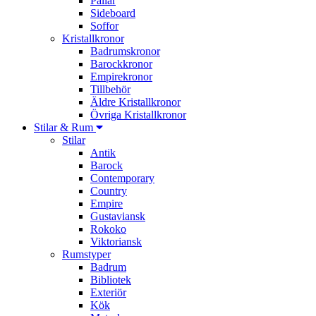
Pallar
Sideboard
Soffor
Kristallkronor
Badrumskronor
Barockkronor
Empirekronor
Tillbehör
Äldre Kristallkronor
Övriga Kristallkronor
Stilar & Rum
Stilar
Antik
Barock
Contemporary
Country
Empire
Gustaviansk
Rokoko
Viktoriansk
Rumstyper
Badrum
Bibliotek
Exteriör
Kök