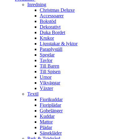
Inredning
Christmas Deluxe
Accessoarer
Bokstöd
Dekorativt
Duka Bordet
Krukor
Ljusstakar & lyktor
Paraplyställ
Speglar
Tavlor
Till Baren
Till Spisen
Urnor
Vikväggar
Växter
Textil
Fiorikuddar
Fioriplädar
Gobelänger
Kuddar
Mattor
Plädar
Sängkläder
Park & Trädgård