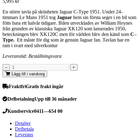
5,995
kr
En större tavla på skönheten Jaguar C-Type 1951. Under 24-
timmars Le Mans 1951 tog
Jaguar
hem sin första seger i en bil som
fötts bara ett halvår tidigare. Bilen utvecklades av William Heynes
från grunden av klassiska Jaguar XK120 som lanserades 1950,
beteckningen blev XK120C men för världen blev den känd som
C
–
Type.
Ett måste för dig som är genuin Jaguar fan. Tavlan har en
ram i svart med silverkontur
Leveranstid: Beställningsvara
Lägg till i varukorg
Fraktfri
Gratis frakt ingår
Delbetalning
Upp till 36 månader
Kundservice
0411—654 00
Detaljer
Delbetala
Leverans