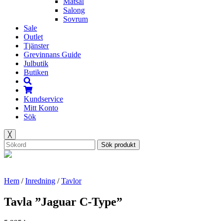
Matsal
Salong
Sovrum
Sale
Outlet
Tjänster
Grevinnans Guide
Julbutik
Butiken
Kundservice
Mitt Konto
Sök
╳
Sök produkt
Hem
/
Inredning
/
Tavlor
Tavla ”Jaguar C-Type”