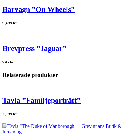
Barvagn ”On Wheels”
9,495
kr
Brevpress ”Jaguar”
995
kr
Relaterade produkter
Tavla ”Familjeporträtt”
2,395
kr