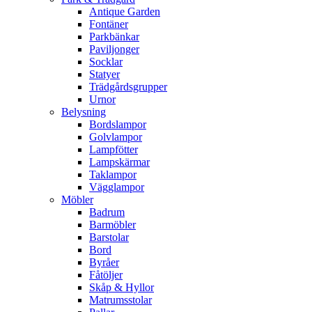
Antique Garden
Fontäner
Parkbänkar
Paviljonger
Socklar
Statyer
Trädgårdsgrupper
Urnor
Belysning
Bordslampor
Golvlampor
Lampfötter
Lampskärmar
Taklampor
Vägglampor
Möbler
Badrum
Barmöbler
Barstolar
Bord
Byråer
Fåtöljer
Skåp & Hyllor
Matrumsstolar