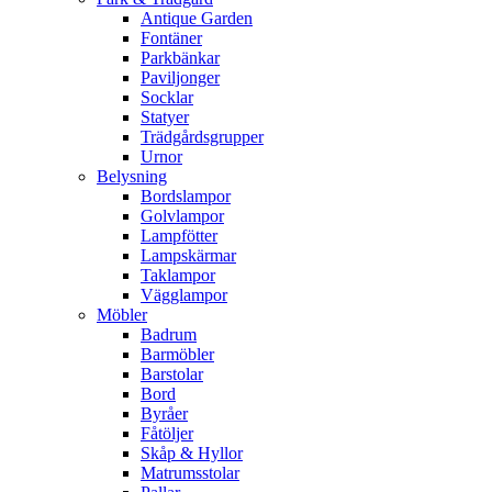
Antique Garden
Fontäner
Parkbänkar
Paviljonger
Socklar
Statyer
Trädgårdsgrupper
Urnor
Belysning
Bordslampor
Golvlampor
Lampfötter
Lampskärmar
Taklampor
Vägglampor
Möbler
Badrum
Barmöbler
Barstolar
Bord
Byråer
Fåtöljer
Skåp & Hyllor
Matrumsstolar