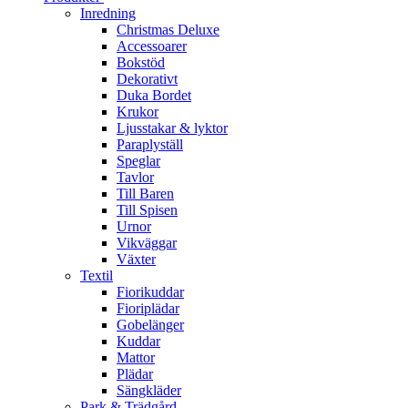
Inredning
Christmas Deluxe
Accessoarer
Bokstöd
Dekorativt
Duka Bordet
Krukor
Ljusstakar & lyktor
Paraplyställ
Speglar
Tavlor
Till Baren
Till Spisen
Urnor
Vikväggar
Växter
Textil
Fiorikuddar
Fioriplädar
Gobelänger
Kuddar
Mattor
Plädar
Sängkläder
Park & Trädgård