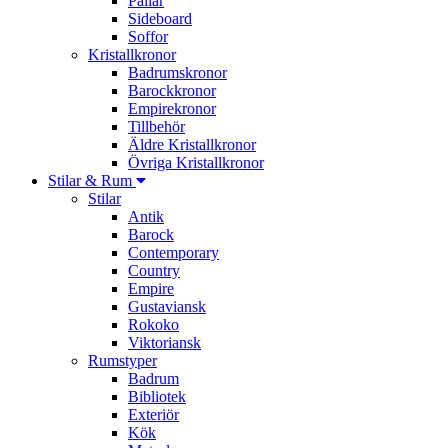
Pallar
Sideboard
Soffor
Kristallkronor
Badrumskronor
Barockkronor
Empirekronor
Tillbehör
Äldre Kristallkronor
Övriga Kristallkronor
Stilar & Rum
Stilar
Antik
Barock
Contemporary
Country
Empire
Gustaviansk
Rokoko
Viktoriansk
Rumstyper
Badrum
Bibliotek
Exteriör
Kök