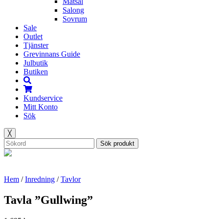
Matsal
Salong
Sovrum
Sale
Outlet
Tjänster
Grevinnans Guide
Julbutik
Butiken
Kundservice
Mitt Konto
Sök
╳
Sök produkt
Hem
/
Inredning
/
Tavlor
Tavla ”Gullwing”