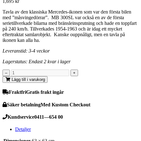
1,695
kr
Tavla av den klassiska Mercedes-ikonen som var den första bilen
med ”måsvingedörrar”. MB 300SL
var också en av de första
serietillverkade bilarna med bränsleinsprutning och hade en toppfart
på 240 km/h. Tillverkades 1954-1963 och är idag ett mycket
eftertraktat samlarobjekt.
Kanske ouppnåligt, men en tavla på
ikonen kan alla ha.
Leveranstid: 3-4 veckor
Lagerstatus: Endast 2 kvar i lager
Lägg till i varukorg
Fraktfri
Gratis frakt ingår
Säker betalning
Med Kustom Checkout
Kundservice
0411—654 00
Detaljer
Dimensioner
63 × 63 cm