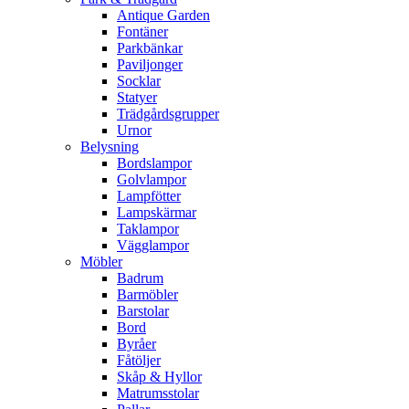
Antique Garden
Fontäner
Parkbänkar
Paviljonger
Socklar
Statyer
Trädgårdsgrupper
Urnor
Belysning
Bordslampor
Golvlampor
Lampfötter
Lampskärmar
Taklampor
Vägglampor
Möbler
Badrum
Barmöbler
Barstolar
Bord
Byråer
Fåtöljer
Skåp & Hyllor
Matrumsstolar