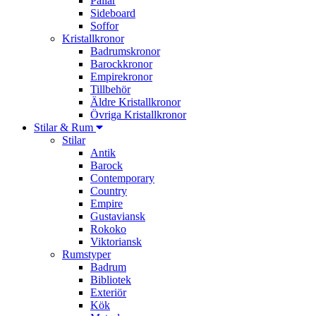
Pallar
Sideboard
Soffor
Kristallkronor
Badrumskronor
Barockkronor
Empirekronor
Tillbehör
Äldre Kristallkronor
Övriga Kristallkronor
Stilar & Rum
Stilar
Antik
Barock
Contemporary
Country
Empire
Gustaviansk
Rokoko
Viktoriansk
Rumstyper
Badrum
Bibliotek
Exteriör
Kök