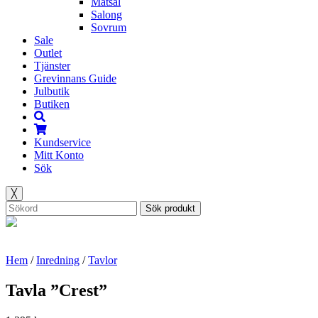
Matsal
Salong
Sovrum
Sale
Outlet
Tjänster
Grevinnans Guide
Julbutik
Butiken
Kundservice
Mitt Konto
Sök
╳
Sök produkt
Hem
/
Inredning
/
Tavlor
Tavla ”Crest”