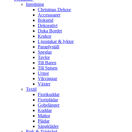
Inredning
Christmas Deluxe
Accessoarer
Bokstöd
Dekorativt
Duka Bordet
Krukor
Ljusstakar & lyktor
Paraplyställ
Speglar
Tavlor
Till Baren
Till Spisen
Urnor
Vikväggar
Växter
Textil
Fiorikuddar
Fioriplädar
Gobelänger
Kuddar
Mattor
Plädar
Sängkläder
Park & Trädgård