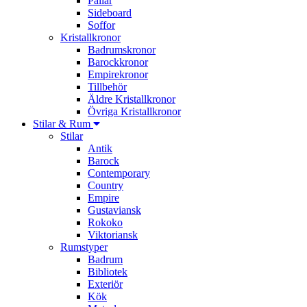
Pallar
Sideboard
Soffor
Kristallkronor
Badrumskronor
Barockkronor
Empirekronor
Tillbehör
Äldre Kristallkronor
Övriga Kristallkronor
Stilar & Rum
Stilar
Antik
Barock
Contemporary
Country
Empire
Gustaviansk
Rokoko
Viktoriansk
Rumstyper
Badrum
Bibliotek
Exteriör
Kök