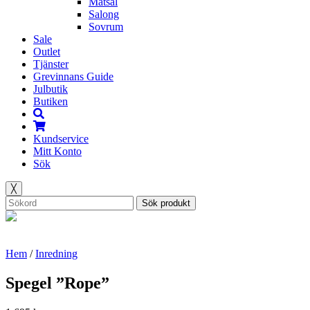
Matsal
Salong
Sovrum
Sale
Outlet
Tjänster
Grevinnans Guide
Julbutik
Butiken
Kundservice
Mitt Konto
Sök
╳
Sök produkt
Hem
/
Inredning
Spegel ”Rope”