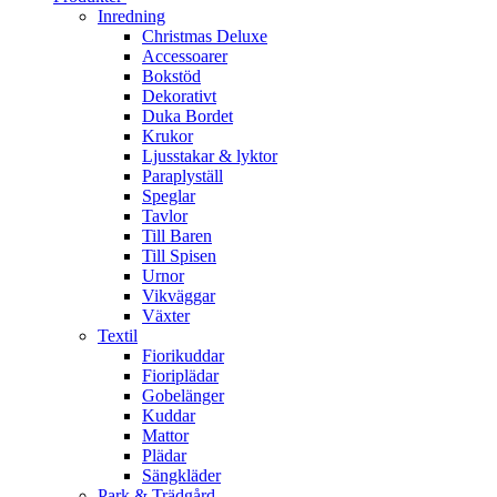
Inredning
Christmas Deluxe
Accessoarer
Bokstöd
Dekorativt
Duka Bordet
Krukor
Ljusstakar & lyktor
Paraplyställ
Speglar
Tavlor
Till Baren
Till Spisen
Urnor
Vikväggar
Växter
Textil
Fiorikuddar
Fioriplädar
Gobelänger
Kuddar
Mattor
Plädar
Sängkläder
Park & Trädgård