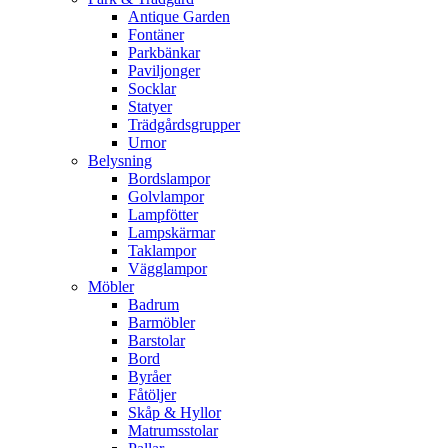
Antique Garden
Fontäner
Parkbänkar
Paviljonger
Socklar
Statyer
Trädgårdsgrupper
Urnor
Belysning
Bordslampor
Golvlampor
Lampfötter
Lampskärmar
Taklampor
Vägglampor
Möbler
Badrum
Barmöbler
Barstolar
Bord
Byråer
Fåtöljer
Skåp & Hyllor
Matrumsstolar