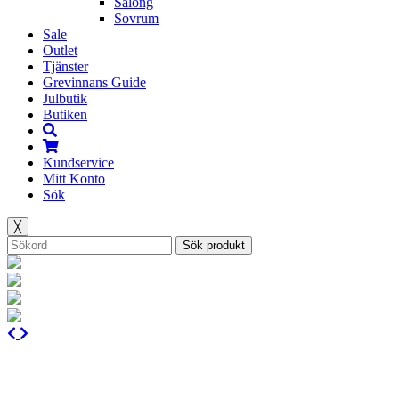
Salong
Sovrum
Sale
Outlet
Tjänster
Grevinnans Guide
Julbutik
Butiken
Kundservice
Mitt Konto
Sök
╳
Sök produkt