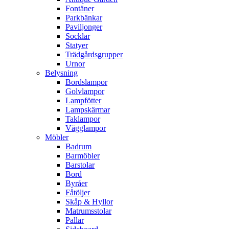
Fontäner
Parkbänkar
Paviljonger
Socklar
Statyer
Trädgårdsgrupper
Urnor
Belysning
Bordslampor
Golvlampor
Lampfötter
Lampskärmar
Taklampor
Vägglampor
Möbler
Badrum
Barmöbler
Barstolar
Bord
Byråer
Fåtöljer
Skåp & Hyllor
Matrumsstolar
Pallar