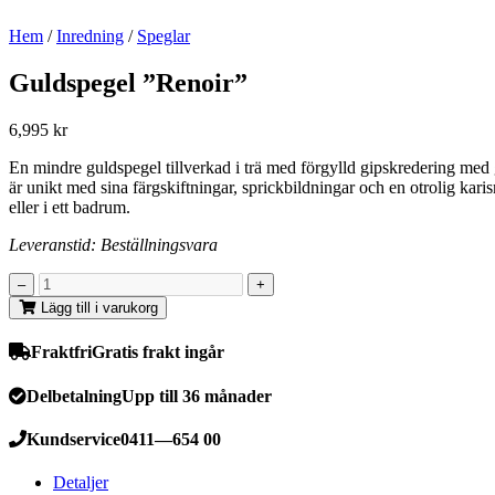
Hem
/
Inredning
/
Speglar
Guldspegel ”Renoir”
6,995
kr
En mindre guldspegel tillverkad i trä med förgylld gipskredering med g
är unikt med sina färgskiftningar, sprickbildningar och en otrolig kar
eller i ett badrum.
Leveranstid: Beställningsvara
Lägg till i varukorg
Fraktfri
Gratis frakt ingår
Delbetalning
Upp till 36 månader
Kundservice
0411—654 00
Detaljer