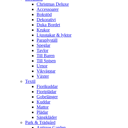
Christmas Deluxe
Accessoarer
Bokstöd
Dekorativt
Duka Bordet
Krukor
Ljusstakar & lyktor
Paraplyställ
Speglar
Tavlor
Till Baren
Till Spisen
Urnor
Vikväggar
Växter
Textil
Fiorikuddar
Fioriplädar
Gobelänger
Kuddar
Mattor
Plädar
Sängkläder
Park & Trädgård
Antique Garden