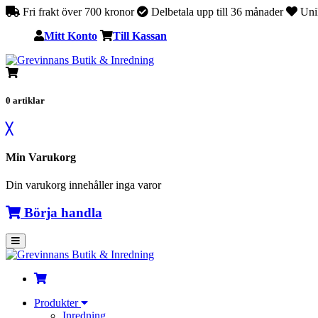
Fri frakt över 700 kronor
Delbetala upp till 36 månader
Unik
Mitt Konto
Till Kassan
0
artiklar
╳
Min Varukorg
Din varukorg innehåller inga varor
Börja handla
Produkter
Inredning