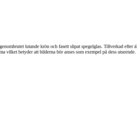
enombrutet lutande krön och fasett slipat spegelglas. Tillverkad efter ä
isma vilket betyder att bilderna bör anses som exempel på dess utseende.