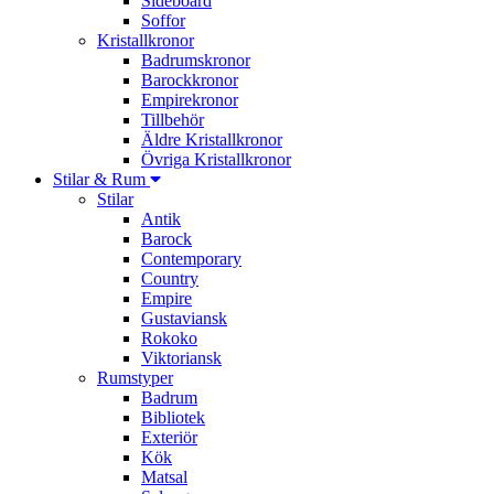
Sideboard
Soffor
Kristallkronor
Badrumskronor
Barockkronor
Empirekronor
Tillbehör
Äldre Kristallkronor
Övriga Kristallkronor
Stilar & Rum
Stilar
Antik
Barock
Contemporary
Country
Empire
Gustaviansk
Rokoko
Viktoriansk
Rumstyper
Badrum
Bibliotek
Exteriör
Kök
Matsal