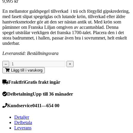
9,995
kr
En mellanstor guldspegel tillverkad i trä och förgylld gipskredering,
med fasett slipat spegelglas och lutande krön, tillverkad efter äldre
hantverksmetoder gör att den ser nästan antik ut. Med krön som
påminner om Franska Liljan omgiven av accantusblad. Denna
spegel utstrålar verkligen det franska 1700-talet. Placera den i det
stora badrummet, i hallen, passar även bra i sovrummet, helt enkelt
underbar.
Leveranstid: Beställningsvara
Lägg till i varukorg
Fraktfri
Gratis frakt ingår
Delbetalning
Upp till 36 månader
Kundservice
0411—654 00
Detaljer
Delbetala
Leverans