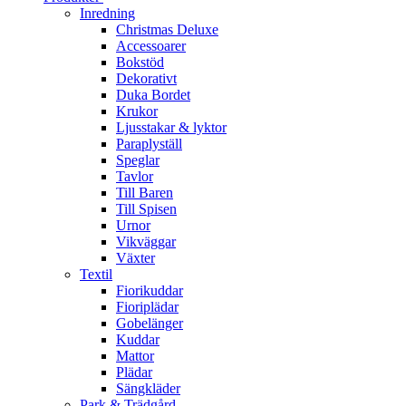
Inredning
Christmas Deluxe
Accessoarer
Bokstöd
Dekorativt
Duka Bordet
Krukor
Ljusstakar & lyktor
Paraplyställ
Speglar
Tavlor
Till Baren
Till Spisen
Urnor
Vikväggar
Växter
Textil
Fiorikuddar
Fioriplädar
Gobelänger
Kuddar
Mattor
Plädar
Sängkläder
Park & Trädgård