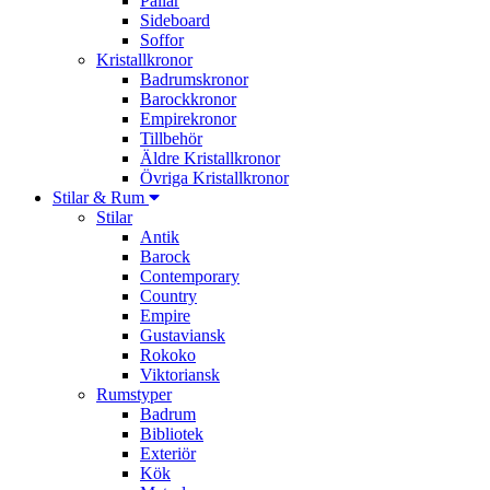
Pallar
Sideboard
Soffor
Kristallkronor
Badrumskronor
Barockkronor
Empirekronor
Tillbehör
Äldre Kristallkronor
Övriga Kristallkronor
Stilar & Rum
Stilar
Antik
Barock
Contemporary
Country
Empire
Gustaviansk
Rokoko
Viktoriansk
Rumstyper
Badrum
Bibliotek
Exteriör
Kök