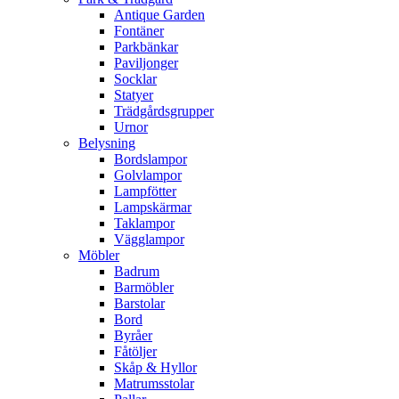
Antique Garden
Fontäner
Parkbänkar
Paviljonger
Socklar
Statyer
Trädgårdsgrupper
Urnor
Belysning
Bordslampor
Golvlampor
Lampfötter
Lampskärmar
Taklampor
Vägglampor
Möbler
Badrum
Barmöbler
Barstolar
Bord
Byråer
Fåtöljer
Skåp & Hyllor
Matrumsstolar