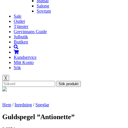
Matsal
Salong
Sovrum
Sale
Outlet
Tjänster
Grevinnans Guide
Julbutik
Butiken
Kundservice
Mitt Konto
Sök
╳
Sök produkt
Hem
/
Inredning
/
Speglar
Guldspegel ”Antionette”