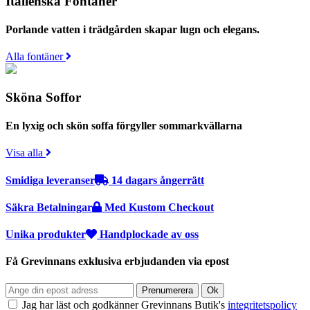
Italienska Fontäner
Porlande vatten i trädgården skapar lugn och elegans.
Alla fontäner
Sköna Soffor
En lyxig och skön soffa förgyller sommarkvällarna
Visa alla
Smidiga leveranser
14 dagars ångerrätt
Säkra Betalningar
Med Kustom Checkout
Unika produkter
Handplockade av oss
Få Grevinnans exklusiva erbjudanden via epost
Jag har läst och godkänner Grevinnans Butik's
integritetspolicy