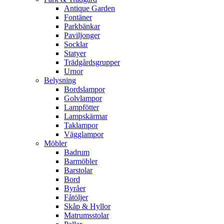
Antique Garden
Fontäner
Parkbänkar
Paviljonger
Socklar
Statyer
Trädgårdsgrupper
Urnor
Belysning
Bordslampor
Golvlampor
Lampfötter
Lampskärmar
Taklampor
Vägglampor
Möbler
Badrum
Barmöbler
Barstolar
Bord
Byråer
Fåtöljer
Skåp & Hyllor
Matrumsstolar