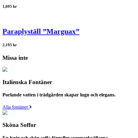
1,695
kr
Paraplyställ ”Marguax”
2,195
kr
Missa inte
Italienska Fontäner
Porlande vatten i trädgården skapar lugn och elegans.
Alla fontäner
Sköna Soffor
En lyxig och skön soffa förgyller sommarkvällarna