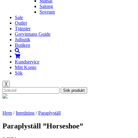
Matsal
Salong
Sovrum
Sale
Outlet
Tjänster
Grevinnans Guide
Julbutik
Butiken
Kundservice
Mitt Konto
Sök
╳
Sök produkt
Hem
/
Inredning
/
Paraplyställ
Paraplyställ ”Horseshoe”