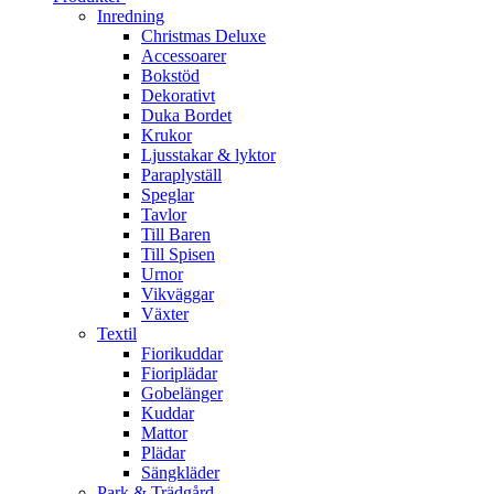
Inredning
Christmas Deluxe
Accessoarer
Bokstöd
Dekorativt
Duka Bordet
Krukor
Ljusstakar & lyktor
Paraplyställ
Speglar
Tavlor
Till Baren
Till Spisen
Urnor
Vikväggar
Växter
Textil
Fiorikuddar
Fioriplädar
Gobelänger
Kuddar
Mattor
Plädar
Sängkläder
Park & Trädgård