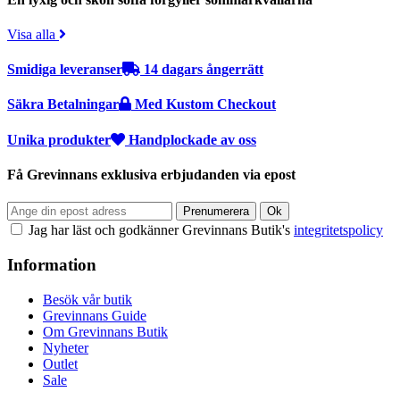
Visa alla
Smidiga leveranser
14 dagars ångerrätt
Säkra Betalningar
Med Kustom Checkout
Unika produkter
Handplockade av oss
Få Grevinnans exklusiva erbjudanden via epost
Jag har läst och godkänner Grevinnans Butik's
integritetspolicy
Information
Besök vår butik
Grevinnans Guide
Om Grevinnans Butik
Nyheter
Outlet
Sale