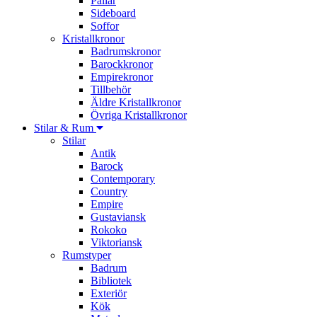
Pallar
Sideboard
Soffor
Kristallkronor
Badrumskronor
Barockkronor
Empirekronor
Tillbehör
Äldre Kristallkronor
Övriga Kristallkronor
Stilar & Rum
Stilar
Antik
Barock
Contemporary
Country
Empire
Gustaviansk
Rokoko
Viktoriansk
Rumstyper
Badrum
Bibliotek
Exteriör
Kök