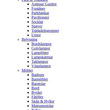
Antique Garden
Fontäner
Parkbänkar
Paviljonger
Socklar
Statyer
Trädgårdsgrupper
Urnor
Belysning
Bordslampor
Golvlampor
Lampfötter
Lampskärmar
Taklampor
Vägglampor
Möbler
Badrum
Barmöbler
Barstolar
Bord
Byråer
Fåtöljer
Skåp & Hyllor
Matrumsstolar