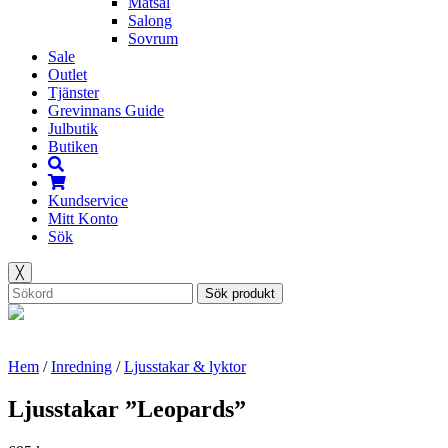
Matsal
Salong
Sovrum
Sale
Outlet
Tjänster
Grevinnans Guide
Julbutik
Butiken
Kundservice
Mitt Konto
Sök
╳
Sök produkt
Hem
/
Inredning
/
Ljusstakar & lyktor
Ljusstakar ”Leopards”