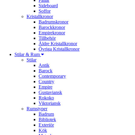
Pallar
Sideboard
Soffor
Kristallkronor
Badrumskronor
Barockkronor
Empirekronor
Tillbehör
Äldre Kristallkronor
Övriga Kristallkronor
Stilar & Rum
Stilar
Antik
Barock
Contemporary
Country
Empire
Gustaviansk
Rokoko
Viktoriansk
Rumstyper
Badrum
Bibliotek
Exteriör
Kök