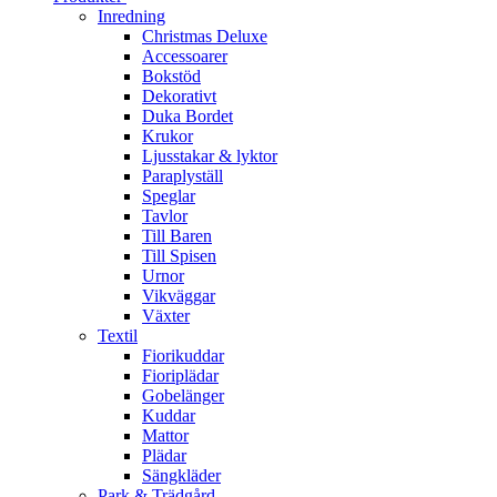
Inredning
Christmas Deluxe
Accessoarer
Bokstöd
Dekorativt
Duka Bordet
Krukor
Ljusstakar & lyktor
Paraplyställ
Speglar
Tavlor
Till Baren
Till Spisen
Urnor
Vikväggar
Växter
Textil
Fiorikuddar
Fioriplädar
Gobelänger
Kuddar
Mattor
Plädar
Sängkläder
Park & Trädgård