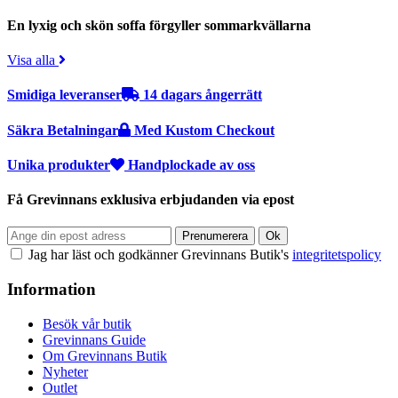
En lyxig och skön soffa förgyller sommarkvällarna
Visa alla
Smidiga leveranser
14 dagars ångerrätt
Säkra Betalningar
Med Kustom Checkout
Unika produkter
Handplockade av oss
Få Grevinnans exklusiva erbjudanden via epost
Jag har läst och godkänner Grevinnans Butik's
integritetspolicy
Information
Besök vår butik
Grevinnans Guide
Om Grevinnans Butik
Nyheter
Outlet