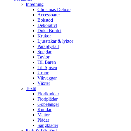
Inredning
Christmas Deluxe
Accessoarer
Bokstöd
Dekorativt
Duka Bordet
Krukor
Ljusstakar & lyktor
Paraplyställ
Speglar
Tavlor
Till Baren
Till Spisen
Urnor
Vikväggar
Växter
Textil
Fiorikuddar
Fioriplädar
Gobelänger
Kuddar
Mattor
Plädar
Sängkläder
Park & Trädgård