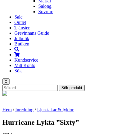
Matsal
Salong
Sovrum
Sale
Outlet
Tjänster
Grevinnans Guide
Julbutik
Butiken
Kundservice
Mitt Konto
Sök
╳
Sök produkt
Hem
/
Inredning
/
Ljusstakar & lyktor
Hurricane Lykta ”Sixty”