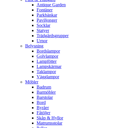
Antique Garden
Fontäner
Parkbänkar
Paviljonger
Socklar
Statyer
Trädgårdsgrupper
Urnor
Belysning
Bordslampor
Golvlampor
Lampfötter
Lampskärmar
Taklampor
Vägglampor
Möbler
Badrum
Barmöbler
Barstolar
Bord
Byråer
Fåtöljer
Skåp & Hyllor
Matrumsstolar