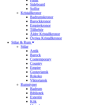
Pallar
Sideboard
Soffor
Kristallkronor
Badrumskronor
Barockkronor
Empirekronor
Tillbehör
Äldre Kristallkronor
Övriga Kristallkronor
Stilar & Rum
Stilar
Antik
Barock
Contemporary
Country
Empire
Gustaviansk
Rokoko
Viktoriansk
Rumstyper
Badrum
Bibliotek
Exteriör
Kök