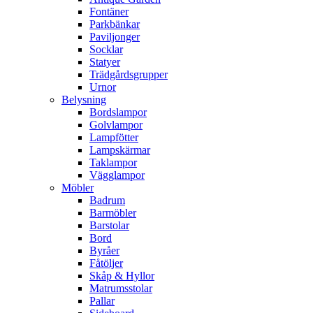
Fontäner
Parkbänkar
Paviljonger
Socklar
Statyer
Trädgårdsgrupper
Urnor
Belysning
Bordslampor
Golvlampor
Lampfötter
Lampskärmar
Taklampor
Vägglampor
Möbler
Badrum
Barmöbler
Barstolar
Bord
Byråer
Fåtöljer
Skåp & Hyllor
Matrumsstolar
Pallar