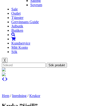
Salong
Sovrum
Sale
Outlet
Tjänster
Grevinnans Guide
Julbutik
Butiken
Kundservice
Mitt Konto
Sök
╳
Sök produkt
Hem
/
Inredning
/
Krukor
Kruka ”Sigill”