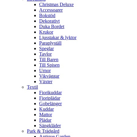
Christmas Deluxe
Accessoarer
Bokstöd
Dekorativt
Duka Bordet
Krukor
Ljusstakar & lyktor
Paraplyställ
Speglar
Tavlor
Till Baren
Till Spisen
Urnor
Vikväggar
Växter
Textil
Fiorikuddar
Fioriplädar
Gobelänger
Kuddar
Mattor
Plädar
Sängkläder
Park & Trädgård
Antique Garden