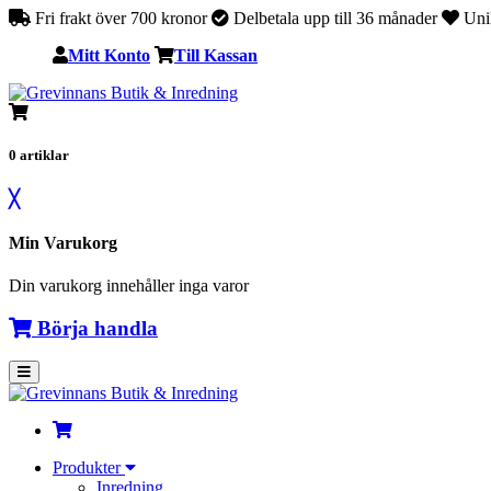
Fri frakt över 700 kronor
Delbetala upp till 36 månader
Unik
Mitt Konto
Till Kassan
0
artiklar
╳
Min Varukorg
Din varukorg innehåller inga varor
Börja handla
Produkter
Inredning