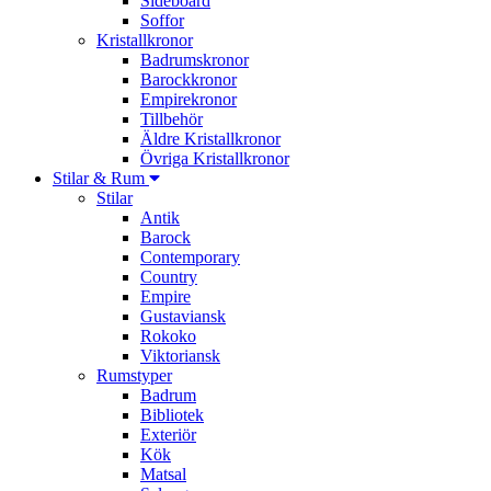
Sideboard
Soffor
Kristallkronor
Badrumskronor
Barockkronor
Empirekronor
Tillbehör
Äldre Kristallkronor
Övriga Kristallkronor
Stilar & Rum
Stilar
Antik
Barock
Contemporary
Country
Empire
Gustaviansk
Rokoko
Viktoriansk
Rumstyper
Badrum
Bibliotek
Exteriör
Kök
Matsal