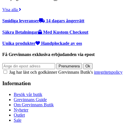
Visa alla
Smidiga leveranser
14 dagars ångerrätt
Säkra Betalningar
Med Kustom Checkout
Unika produkter
Handplockade av oss
Få Grevinnans exklusiva erbjudanden via epost
Jag har läst och godkänner Grevinnans Butik's
integritetspolicy
Information
Besök vår butik
Grevinnans Guide
Om Grevinnans Butik
Nyheter
Outlet
Sale